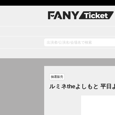
抽選販売
ルミネtheよしもと 平