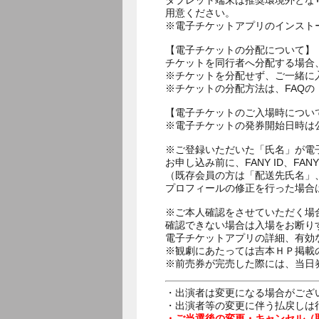
タブレット端末は推奨環境外とな
用意ください。
※電子チケットアプリのインスト
【電子チケットの分配について】
チケットを同行者へ分配する場合
※チケットを分配せず、ご一緒に
※チケットの分配方法は、FAQ
【電子チケットのご入場時につい
※電子チケットの発券開始日時は公
※ご登録いただいた「氏名」が電
お申し込み前に、FANY ID、
（既存会員の方は「配送先氏名」
プロフィールの修正を行った場合
※ご本人確認をさせていただく場
確認できない場合は入場をお断り
電子チケットアプリの詳細、有効
※観劇にあたっては吉本ＨＰ掲載の
※前売券が完売した際には、当日
・出演者は変更になる場合がござ
・出演者等の変更に伴う払戻しは
・ご当選後の変更・キャンセル（