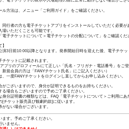
り、電子チケットの表示や入場処理の際に正常に動作しない場合がござ
ール方法は、メニュー「ご利用ガイド」をご確認ください。
、同行者の方も電子チケットアプリをインストールしていただく必要が
入場いただくことも可能です。
の「電子チケットについて＞電子チケットの分配について」をご確認くだ
て】
演3日前10:00以降となります。発券開始日時を迎えた後、電子チケ
子チケットに記載されます。
FANYアプリのプロフィールにて正しい「氏名・フリガナ・電話番号」を
、新規会員の方は「FANYチケット氏名」にご記入ください）
は、一度FANYチケットをログインし直してからお申し込みください
合がございますので、身分が証明できるものをお持ちください。
する場合もございますので予めご了承ください。
な身分証明書の種類などは、FAQ「電子チケットについて＞ご利用にあ
[チケット販売及び観劇約款]に従います。
券がない場合がございます。
います。予めご了承ください。
行いません。
取消し）はできません。