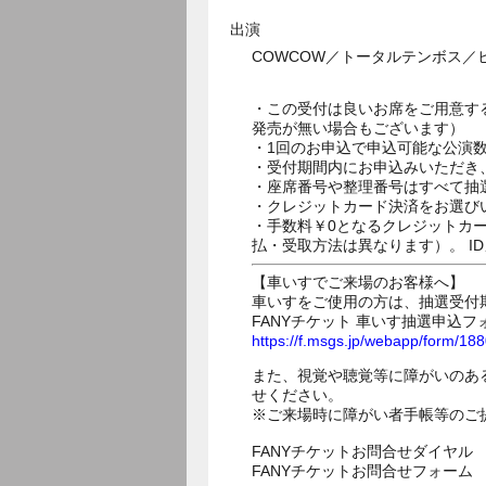
出演
COWCOW／トータルテンボス
・この受付は良いお席をご用意す
発売が無い場合もございます）
・1回のお申込で申込可能な公演
・受付期間内にお申込みいただき
・座席番号や整理番号はすべて抽
・クレジットカード決済をお選び
・手数料￥0となるクレジットカ
払・受取方法は異なります）。 I
【車いすでご来場のお客様へ】
車いすをご使用の方は、抽選受付
FANYチケット 車いす抽選申込フ
https://f.msgs.jp/webapp/form/1
また、視覚や聴覚等に障がいのあ
せください。
※ご来場時に障がい者手帳等のご
FANYチケットお問合せダイヤル 05
FANYチケットお問合せフォー