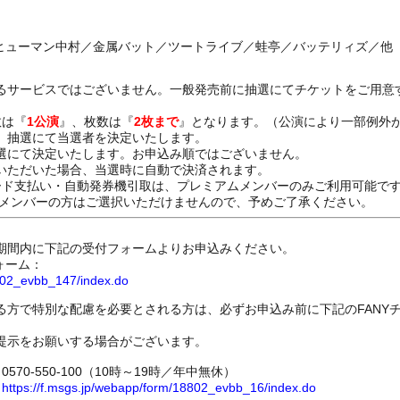
／ヒューマン中村／金属バット／ツートライブ／蛙亭／バッテリィズ／他
るサービスではございません。一般発売前に抽選にてチケットをご用意
数は『
1公演
』、枚数は『
2枚まで
』となります。（公演により一部例外
、抽選にて当選者を決定いたします。
選にて決定いたします。お申込み順ではございません。
いただいた場合、当選時に自動で決済されます。
ード支払い・自動発券機引取は、プレミアムメンバーのみご利用可能で
Dメンバーの方はご選択いただけませんので、予めご了承ください。
期間内に下記の受付フォームよりお申込みください。
ォーム：
8802_evbb_147/index.do
る方で特別な配慮を必要とされる方は、必ずお申込み前に下記のFANY
提示をお願いする場合がございます。
70-550-100（10時～19時／年中無休）
ム
https://f.msgs.jp/webapp/form/18802_evbb_16/index.do