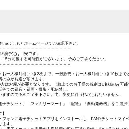
theよしもとホームページでご確認下さい。
＝＝＝＝＝＝＝＝＝＝＝＝＝＝＝＝＝＝
の終演予定は目安です。
～15分前後する可能性がございます。予めご了承ください。
＝＝＝＝＝＝＝＝＝＝＝＝＝＝＝＝＝＝
お一人様1回につき2枚まで、一般販売：お一人様1回につき10枚まで
済のみがお選び頂けます。
上の方はお席が必要となります。（膝上でのお子様の観劇は1名様のみ可能
話等での録音・録画・撮影・配信禁止。
いますので予めご了承下さい。尚、変更に伴う払戻しは行いません。
電子チケット」「ファミリーマート」「配送」「自動発券機」をご選択
て】
トフォンに電子チケットアプリをインストールし、FANYチケットマイ
ります。