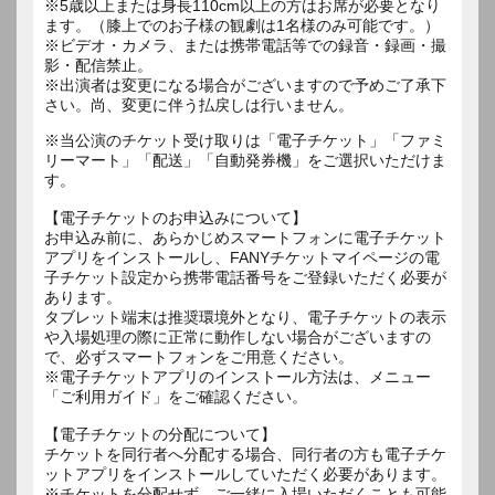
※5歳以上または身長110cm以上の方はお席が必要となり
ます。（膝上でのお子様の観劇は1名様のみ可能です。）
※ビデオ・カメラ、または携帯電話等での録音・録画・撮
影・配信禁止。
※出演者は変更になる場合がございますので予めご了承下
さい。尚、変更に伴う払戻しは行いません。
※当公演のチケット受け取りは「電子チケット」「ファミ
リーマート」「配送」「自動発券機」をご選択いただけま
す。
【電子チケットのお申込みについて】
お申込み前に、あらかじめスマートフォンに電子チケット
アプリをインストールし、FANYチケットマイページの電
子チケット設定から携帯電話番号をご登録いただく必要が
あります。
タブレット端末は推奨環境外となり、電子チケットの表示
や入場処理の際に正常に動作しない場合がございますの
で、必ずスマートフォンをご用意ください。
※電子チケットアプリのインストール方法は、メニュー
「ご利用ガイド」をご確認ください。
【電子チケットの分配について】
チケットを同行者へ分配する場合、同行者の方も電子チケ
ットアプリをインストールしていただく必要があります。
※チケットを分配せず、ご一緒に入場いただくことも可能