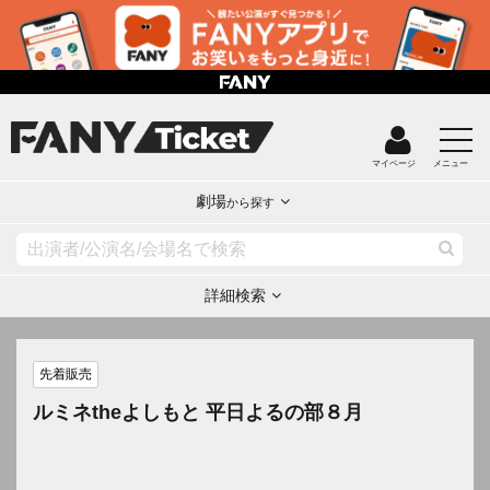
マイページ
メニュー
劇場
から探す
詳細検索
先着販売
ルミネtheよしもと 平日よるの部８月