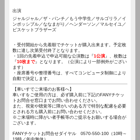
出演
ジャルジャル／ザ・パンチ／もう中学生／サルゴリラ／イ
ンポッシブル／ななまがり／ヘンダーソン／マルセイユ／
ビスケットブラザーズ
・受付開始から先着順でチケットが購入出来ます。予定枚
数に達し次第受付終了となります。
・1回の先着申込で申込可能な公演数は『
1公演
』、枚数は
『
10枚まで
』となります。（公演により一部例外がござい
ます）
・座席番号や整理番号は、すべてコンピュータ制御により
自動で決定します。
【車いすでご来場のお客様へ】
車いすをご使用の方は、必ず購入前に下記のFANYチケッ
トお問合せ窓口までお問い合わせください。
また、視覚や聴覚等に障がいのある方で特別な配慮を必要
とされる方も購入前にお問い合わせください。
※ご来場時に障がい者手帳等のご提示をお願いする場合が
ございます。
FANYチケットお問合せダイヤル 0570-550-100（10時～
19時／年中無休）