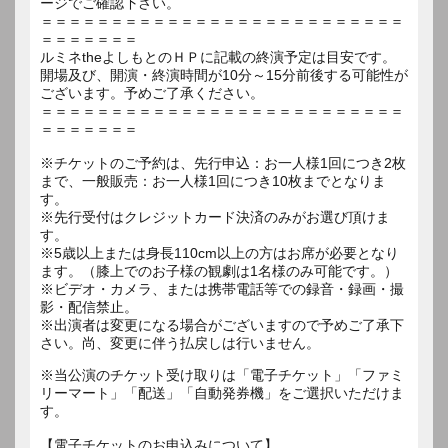
ージでご確認下さい。
＝＝＝＝＝＝＝＝＝＝＝＝＝＝＝＝＝＝＝＝＝＝＝＝＝＝
＝＝＝＝＝＝＝
ルミネtheよしもとのＨＰに記載の終演予定は目安です。
開場及び、開演・終演時間が10分～15分前後する可能性が
ございます。予めご了承ください。
＝＝＝＝＝＝＝＝＝＝＝＝＝＝＝＝＝＝＝＝＝＝＝＝＝＝
＝＝＝＝＝＝＝
※チケットのご予約は、先行申込：お一人様1回につき2枚
まで、一般販売：お一人様1回につき10枚までとなりま
す。
※先行受付はクレジットカード決済のみがお選び頂けま
す。
※5歳以上または身長110cm以上の方はお席が必要となり
ます。（膝上でのお子様の観劇は1名様のみ可能です。）
※ビデオ・カメラ、または携帯電話等での録音・録画・撮
影・配信禁止。
※出演者は変更になる場合がございますので予めご了承下
さい。尚、変更に伴う払戻しは行いません。
※当公演のチケット受け取りは「電子チケット」「ファミ
リーマート」「配送」「自動発券機」をご選択いただけま
す。
【電子チケットのお申込みについて】