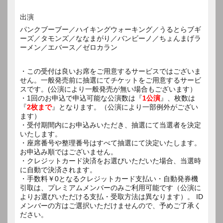
出演
パンクブーブー／ハイキングウォーキング／うるとらブギ
ーズ／タモンズ／ななまがり／バンビーノ／ちょんまげラ
ーメン／エバース／ゼロカラン
・この受付は良いお席をご用意するサービスではございま
せん。一般発売前に抽選にてチケットをご用意するサービ
スです。(公演により一般発売が無い場合もございます）
・1回のお申込で申込可能な公演数は『
1公演
』、枚数は
『
2枚まで
』となります。（公演により一部例外がござい
ます）
・受付期間内にお申込みいただき、抽選にて当選者を決定
いたします。
・座席番号や整理番号はすべて抽選にて決定いたします。
お申込み順ではございません。
・クレジットカード決済をお選びいただいた場合、当選時
に自動で決済されます。
・手数料￥0となるクレジットカード支払い・自動発券機
引取は、プレミアムメンバーのみご利用可能です（公演に
よりお選びいただける支払・受取方法は異なります）。 ID
メンバーの方はご選択いただけませんので、予めご了承く
ださい。