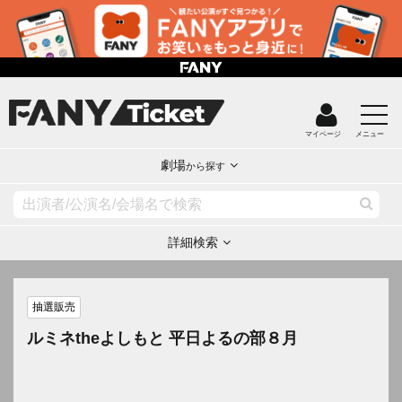
マイページ
メニュー
劇場
から探す
詳細検索
抽選販売
ルミネtheよしもと 平日よるの部８月