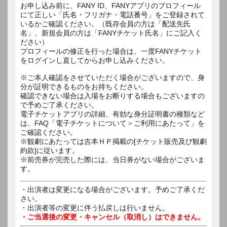
お申し込み前に、FANY ID、FANYアプリのプロフィール
にて正しい「氏名・フリガナ・電話番号」をご登録されて
いるかご確認ください。（既存会員の方は「配送先氏
名」、新規会員の方は「FANYチケット氏名」にご記入く
ださい）
プロフィールの修正を行った場合は、一度FANYチケット
をログインし直してからお申し込みください。
※ご本人確認をさせていただく場合がございますので、身
分が証明できるものをお持ちください。
確認できない場合は入場をお断りする場合もございますの
で予めご了承ください。
電子チケットアプリの詳細、有効な身分証明書の種類など
は、FAQ「電子チケットについて＞ご利用にあたって」を
ご確認ください。
※観劇にあたっては吉本ＨＰ掲載の[チケット販売及び観劇
約款]に従います。
※前売券が完売した際には、当日券がない場合がございま
す。
・出演者は変更になる場合がございます。予めご了承くだ
さい。
・出演者等の変更に伴う払戻しは行いません。
・ご当選後の変更・キャンセル（取消し）はできません。