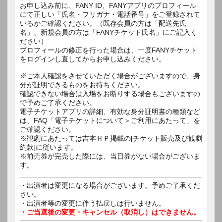
お申し込み前に、FANY ID、FANYアプリのプロフィール
にて正しい「氏名・フリガナ・電話番号」をご登録されて
いるかご確認ください。（既存会員の方は「配送先氏
名」、新規会員の方は「FANYチケット氏名」にご記入く
ださい）
プロフィールの修正を行った場合は、一度FANYチケット
をログインし直してからお申し込みください。
※ご本人確認をさせていただく場合がございますので、身
分が証明できるものをお持ちください。
確認できない場合は入場をお断りする場合もございますの
で予めご了承ください。
電子チケットアプリの詳細、有効な身分証明書の種類など
は、FAQ「電子チケットについて＞ご利用にあたって」を
ご確認ください。
※観劇にあたっては吉本ＨＰ掲載の[チケット販売及び観劇
約款]に従います。
※前売券が完売した際には、当日券がない場合がございま
す。
・出演者は変更になる場合がございます。予めご了承くだ
さい。
・出演者等の変更に伴う払戻しは行いません。
・ご当選後の変更・キャンセル（取消し）はできません。