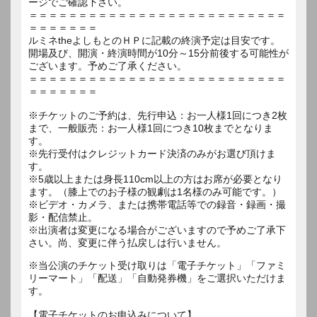
ージでご確認下さい。
＝＝＝＝＝＝＝＝＝＝＝＝＝＝＝＝＝＝＝＝＝＝＝＝＝＝
＝＝＝＝＝＝＝
ルミネtheよしもとのＨＰに記載の終演予定は目安です。
開場及び、開演・終演時間が10分～15分前後する可能性が
ございます。予めご了承ください。
＝＝＝＝＝＝＝＝＝＝＝＝＝＝＝＝＝＝＝＝＝＝＝＝＝＝
＝＝＝＝＝＝＝
※チケットのご予約は、先行申込：お一人様1回につき2枚
まで、一般販売：お一人様1回につき10枚までとなりま
す。
※先行受付はクレジットカード決済のみがお選び頂けま
す。
※5歳以上または身長110cm以上の方はお席が必要となり
ます。（膝上でのお子様の観劇は1名様のみ可能です。）
※ビデオ・カメラ、または携帯電話等での録音・録画・撮
影・配信禁止。
※出演者は変更になる場合がございますので予めご了承下
さい。尚、変更に伴う払戻しは行いません。
※当公演のチケット受け取りは「電子チケット」「ファミ
リーマート」「配送」「自動発券機」をご選択いただけま
す。
【電子チケットのお申込みについて】