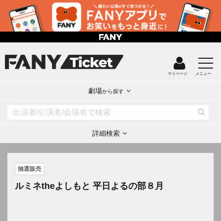
マイページ
メニュー
劇場
から探す
詳細検索
抽選販売
ルミネtheよしもと 平日よるの部８月