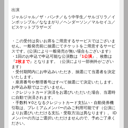
出演
ジャルジャル／ザ・パンチ／もう中学生／サルゴリラ／イ
ンポッシブル／ななまがり／ヘンダーソン／マルセイユ／
ビスケットブラザーズ
・この受付は良いお席をご用意するサービスではございま
せん。一般発売前に抽選にてチケットをご用意するサービ
スです。(公演により一般発売が無い場合もございます）
・1回のお申込で申込可能な公演数は『
1公演
』、枚数は
『
2枚まで
』となります。（公演により一部例外がござい
ます）
・受付期間内にお申込みいただき、抽選にて当選者を決定
いたします。
・座席番号や整理番号はすべて抽選にて決定いたします。
お申込み順ではございません。
・クレジットカード決済をお選びいただいた場合、当選時
に自動で決済されます。
・手数料￥0となるクレジットカード支払い・自動発券機
引取は、プレミアムメンバーのみご利用可能です（公演に
よりお選びいただける支払・受取方法は異なります）。 ID
メンバーの方はご選択いただけませんので、予めご了承く
ださい。