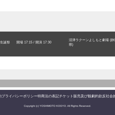
沼津ラクーンよしもと劇場 (静
生誕祭
開場 17:15 / 開演 17:30
県)
約
プライバシーポリシー
特商法の表記
チケット販売及び観劇約款
反社会
Copyright (c) YOSHIMOTO KOGYO. All Rights Reserved.