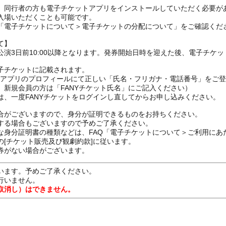
、同行者の方も電子チケットアプリをインストールしていただく必要が
入場いただくことも可能です。
の「電子チケットについて＞電子チケットの分配について」をご確認くだ
て】
演3日前10:00以降となります。発券開始日時を迎えた後、電子チケ
子チケットに記載されます。
FANYアプリのプロフィールにて正しい「氏名・フリガナ・電話番号」を
、新規会員の方は「FANYチケット氏名」にご記入ください）
は、一度FANYチケットをログインし直してからお申し込みください
合がございますので、身分が証明できるものをお持ちください。
する場合もございますので予めご了承ください。
な身分証明書の種類などは、FAQ「電子チケットについて＞ご利用にあ
[チケット販売及び観劇約款]に従います。
券がない場合がございます。
います。予めご了承ください。
行いません。
取消し）はできません。