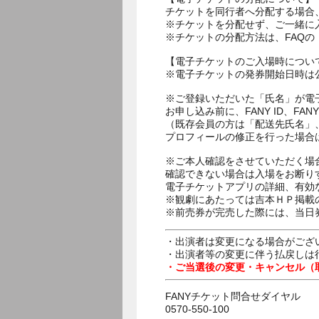
チケットを同行者へ分配する場合
※チケットを分配せず、ご一緒に
※チケットの分配方法は、FAQ
【電子チケットのご入場時につい
※電子チケットの発券開始日時は公
※ご登録いただいた「氏名」が電
お申し込み前に、FANY ID、
（既存会員の方は「配送先氏名」
プロフィールの修正を行った場合
※ご本人確認をさせていただく場
確認できない場合は入場をお断り
電子チケットアプリの詳細、有効
※観劇にあたっては吉本ＨＰ掲載の
※前売券が完売した際には、当日
・出演者は変更になる場合がござ
・出演者等の変更に伴う払戻しは
・ご当選後の変更・キャンセル（
FANYチケット問合せダイヤル
0570-550-100