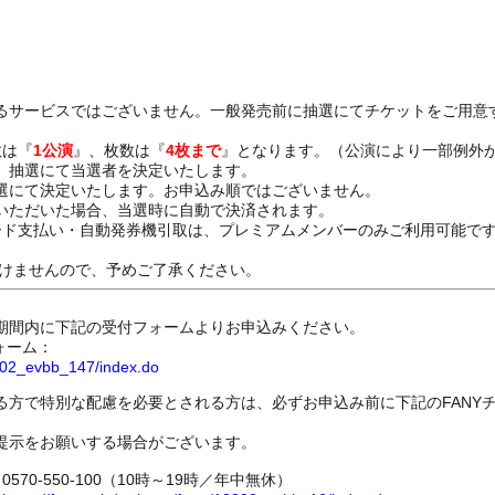
るサービスではございません。一般発売前に抽選にてチケットをご用意
数は『
1公演
』、枚数は『
4枚まで
』となります。（公演により一部例外
、抽選にて当選者を決定いたします。
選にて決定いたします。お申込み順ではございません。
いただいた場合、当選時に自動で決済されます。
ード支払い・自動発券機引取は、プレミアムメンバーのみご利用可能で
けませんので、予めご了承ください。
期間内に下記の受付フォームよりお申込みください。
ォーム：
8802_evbb_147/index.do
る方で特別な配慮を必要とされる方は、必ずお申込み前に下記のFANY
提示をお願いする場合がございます。
70-550-100（10時～19時／年中無休）