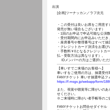
出演
[企画]ツーナッカン／ラフ次元
・この受付は良いお席をご用意す
発売が無い場合もございます）
・1回のお申込で申込可能な公演
・受付期間内にお申込みいただき
・座席番号や整理番号はすべて抽
・クレジットカード決済をお選び
・手数料￥0となるクレジットカ
払・受取方法は異なります）。
IDメンバーの方はご選択いただ
【車いすでご来場のお客様へ】
車いすをご使用の方は、抽選受付
FANYチケット 車いす抽選申込フ
https://f.msgs.jp/webapp/form/1
また、視覚や聴覚等に障がいのあ
せください。
※ご来場時に障がい者手帳等のご
FANYチケットお問合せダイヤル 05