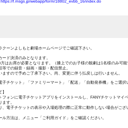
ム
https://f.msgs.jp/webapp/form/18802_evbb_16/index.do
ラクーンよしもと劇場ホームページでご確認下さい。
カード決済のみとなります。
上の方はお席が必要となります。（膝上でのお子様の観劇は1名様のみ可能
話等での録音・録画・撮影・配信禁止。
いますので予めご了承下さい。尚、変更に伴う払戻しは行いません。
電子チケット」「ファミリーマート」「配送」「自動発券機」をご選択
て】
トフォンに電子チケットアプリをインストールし、FANYチケットマイ
ります。
り、電子チケットの表示や入場処理の際に正常に動作しない場合がござ
ール方法は、メニュー「ご利用ガイド」をご確認ください。