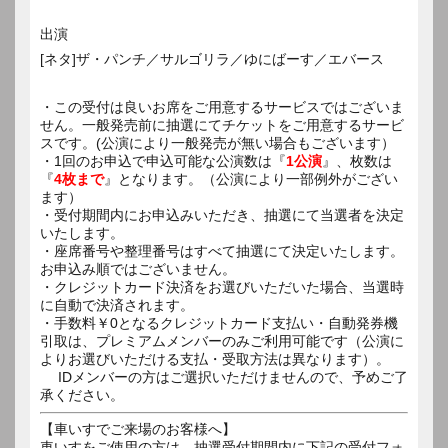
出演
[ネタ]ザ・パンチ／サルゴリラ／ゆにばーす／エバース
・この受付は良いお席をご用意するサービスではございま
せん。一般発売前に抽選にてチケットをご用意するサービ
スです。(公演により一般発売が無い場合もございます）
・1回のお申込で申込可能な公演数は『
1公演
』、枚数は
『
4枚まで
』となります。（公演により一部例外がござい
ます）
・受付期間内にお申込みいただき、抽選にて当選者を決定
いたします。
・座席番号や整理番号はすべて抽選にて決定いたします。
お申込み順ではございません。
・クレジットカード決済をお選びいただいた場合、当選時
に自動で決済されます。
・手数料￥0となるクレジットカード支払い・自動発券機
引取は、プレミアムメンバーのみご利用可能です（公演に
よりお選びいただける支払・受取方法は異なります）。
IDメンバーの方はご選択いただけませんので、予めご了
承ください。
【車いすでご来場のお客様へ】
車いすをご使用の方は、抽選受付期間内に下記の受付フォ