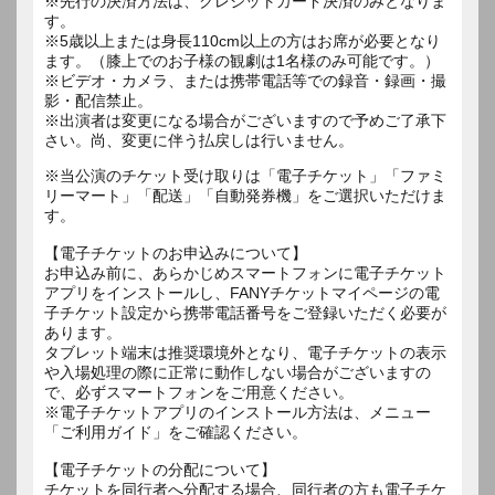
※先行の決済方法は、クレジットカード決済のみとなりま
す。
※5歳以上または身長110cm以上の方はお席が必要となり
ます。（膝上でのお子様の観劇は1名様のみ可能です。）
※ビデオ・カメラ、または携帯電話等での録音・録画・撮
影・配信禁止。
※出演者は変更になる場合がございますので予めご了承下
さい。尚、変更に伴う払戻しは行いません。
※当公演のチケット受け取りは「電子チケット」「ファミ
リーマート」「配送」「自動発券機」をご選択いただけま
す。
【電子チケットのお申込みについて】
お申込み前に、あらかじめスマートフォンに電子チケット
アプリをインストールし、FANYチケットマイページの電
子チケット設定から携帯電話番号をご登録いただく必要が
あります。
タブレット端末は推奨環境外となり、電子チケットの表示
や入場処理の際に正常に動作しない場合がございますの
で、必ずスマートフォンをご用意ください。
※電子チケットアプリのインストール方法は、メニュー
「ご利用ガイド」をご確認ください。
【電子チケットの分配について】
チケットを同行者へ分配する場合、同行者の方も電子チケ