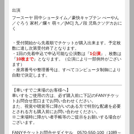
出演
フースーヤ 田中ショータイム／豪快キャプテン べーやん
／ぐろう 家村／爛々 萌々／[MC] 九ノ段 児島クソデカおに
く
・受付開始から先着順でチケットが購入出来ます。予定枚
数に達し次第受付終了となります。
・1回の先着申込で申込可能な公演数は『
1公演
』、枚数は
『
10枚まで
』となります。（公演により一部例外がござい
ます）
・座席番号や整理番号は、すべてコンピュータ制御により
自動で決定します。
【車いすでご来場のお客様へ】
車いすをご使用の方は、必ず購入前に下記のFANYチケッ
トお問合せ窓口までお問い合わせください。
また、視覚や聴覚等に障がいのある方で特別な配慮を必要
とされる方も購入前にお問い合わせください。
※ご来場時に障がい者手帳等のご提示をお願いする場合が
ございます。
FANYチケットお問合せダイヤル 0570-550-100（10時～