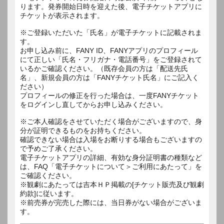
ります。発券開始日時を迎えた後、電子チケットアプリに
チケットが表示されます。
※ご登録いただいた「氏名」が電子チケットに記載されま
す。
お申し込み前に、FANY ID、FANYアプリのプロフィール
にて正しい「氏名・フリガナ・電話番号」をご登録されて
いるかご確認ください。（既存会員の方は「配送先氏
名」、新規会員の方は「FANYチケット氏名」にご記入く
ださい）
プロフィールの修正を行った場合は、一度FANYチケット
をログインし直してからお申し込みください。
※ご本人確認をさせていただく場合がございますので、身
分が証明できるものをお持ちください。
確認できない場合は入場をお断りする場合もございますの
で予めご了承ください。
電子チケットアプリの詳細、有効な身分証明書の種類など
は、FAQ「電子チケットについて＞ご利用にあたって」を
ご確認ください。
※観劇にあたっては吉本ＨＰ掲載の[チケット販売及び観劇
約款]に従います。
※前売券が完売した際には、当日券がない場合がございま
す。