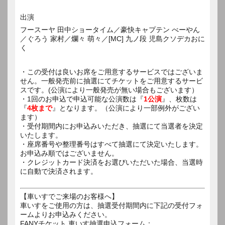
出演
フースーヤ 田中ショータイム／豪快キャプテン べーやん
／ぐろう 家村／爛々 萌々／[MC] 九ノ段 児島クソデカおに
く
・この受付は良いお席をご用意するサービスではございま
せん。一般発売前に抽選にてチケットをご用意するサービ
スです。(公演により一般発売が無い場合もございます）
・1回のお申込で申込可能な公演数は『
1公演
』、枚数は
『
4枚まで
』となります。（公演により一部例外がござい
ます）
・受付期間内にお申込みいただき、抽選にて当選者を決定
いたします。
・座席番号や整理番号はすべて抽選にて決定いたします。
お申込み順ではございません。
・クレジットカード決済をお選びいただいた場合、当選時
に自動で決済されます。
【車いすでご来場のお客様へ】
車いすをご使用の方は、抽選受付期間内に下記の受付フォ
ームよりお申込みください。
FANYチケット 車いす抽選申込フォーム：