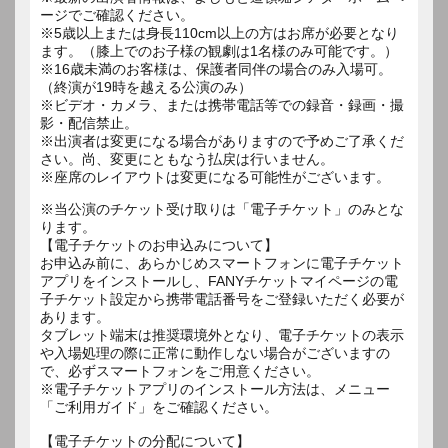
ージでご確認ください。
※5歳以上または身長110cm以上の方はお席が必要となり
ます。（膝上でのお子様の観劇は1名様のみ可能です。）
※16歳未満のお客様は、保護者同伴の場合のみ入場可。
（終演が19時を越える公演のみ）
※ビデオ・カメラ、または携帯電話等での録音・録画・撮
影・配信禁止。
※出演者は変更になる場合がありますので予めご了承くだ
さい。尚、変更にともなう払戻は行いません。
※座席のレイアウトは変更になる可能性がございます。
※当公演のチケット受け取りは「電子チケット」のみとな
ります。
【電子チケットのお申込みについて】
お申込み前に、あらかじめスマートフォンに電子チケット
アプリをインストールし、FANYチケットマイページの電
子チケット設定から携帯電話番号をご登録いただく必要が
あります。
タブレット端末は推奨環境外となり、電子チケットの表示
や入場処理の際に正常に動作しない場合がございますの
で、必ずスマートフォンをご用意ください。
※電子チケットアプリのインストール方法は、メニュー
「ご利用ガイド」をご確認ください。
【電子チケットの分配について】