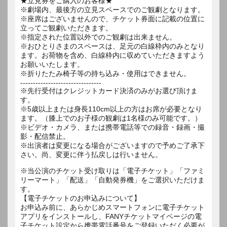
★立見券をご購入のお客様★
※劇場内、最後方の立見スペースでのご観劇となります。
※座席はございませんので、チケット券面に記載の位置に
立ってご観劇いただきます。
※指定された位置以外でのご観劇は出来ません。
※おひとりさまのスペースは、足元の白線枠内のみとなり
ます。お荷物を含め、白線枠内に収めていただきますよう
お願いいたします。
※折りたたみ椅子等の持ち込み・使用はできません。
--------------------------------
※先行受付はクレジットカード決済のみがお選び頂けま
す。
※5歳以上または身長110cm以上の方はお席が必要となり
ます。（膝上でのお子様の観劇は1名様のみ可能です。）
※ビデオ・カメラ、または携帯電話等での録音・録画・撮
影・配信禁止。
※出演者は変更になる場合がございますので予めご了承下
※当公演のチケット受け取りは「電子チケット」「ファミ
リーマート」「配送」「自動発券機」をご選択いただけま
す。
【電子チケットのお申込みについて】
お申込み前に、あらかじめスマートフォンに電子チケット
アプリをインストールし、FANYチケットマイページの電
子チケット設定から携帯電話番号をご登録いただく必要が