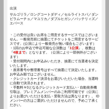
出演
サルゴリラ／ロングコートダディ／セルライトスパ／ダン
ビラムーチョ／マユリカ／ダブルヒガシ／バッテリィズ／
エバース
・この受付は良いお席をご用意するサービスではございま
せん。一般発売前に抽選にてチケットをご用意するサービ
スです。(公演により一般発売が無い場合もございます）
・1回のお申込で申込可能な公演数は『
1公演
』、枚数は
『
4枚まで
』となります。（公演により一部例外がござい
ます）
・受付期間内にお申込みいただき、抽選にて当選者を決定
いたします。
・座席番号や整理番号はすべて抽選にて決定いたします。
お申込み順ではございません。
・クレジットカード決済をお選びいただいた場合、当選時
に自動で決済されます。
・手数料￥0となるクレジットカード支払い・自動発券機
引取は、プレミアムメンバーのみご利用可能です（公演に
よりお選びいただける支払・受取方法は異なります）。 ID
メンバーの方はご選択いただけませんので、予めご了承く
ださい。