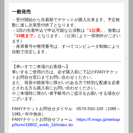
一般発売
・受付開始から先着順でチケットが購入出来ます。予定枚
数に達し次第受付終了となります。
・1回の先着申込で申込可能な公演数は『
1公演
』、枚数は
『
10枚まで
』となります。（公演により一部例外がござい
ます）
・座席番号や整理番号は、すべてコンピュータ制御により
自動で決定します。
【車いすでご来場のお客様へ】
車いすをご使用の方は、必ず購入前に下記のFANYチケッ
トお問合せ窓口までお問い合わせください。
また、視覚や聴覚等に障がいのある方で特別な配慮を必要
とされる方も購入前にお問い合わせください。
※ご来場時に障がい者手帳等のご提示をお願いする場合が
ございます。
FANYチケットお問合せダイヤル 0570-550-100（10時～
19時／年中無休）
FANYチケットお問合せフォーム
https://f.msgs.jp/webap
p/form/18802_evbb_16/index.do