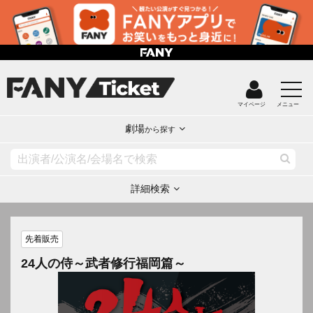
マイページ
メニュー
劇場
から探す
詳細検索
先着販売
24人の侍～武者修行福岡篇～