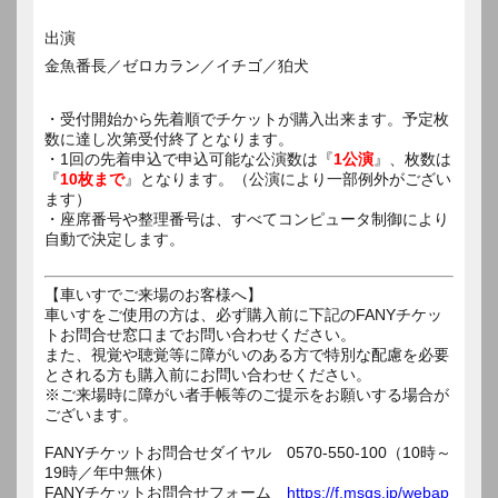
出演
金魚番長／ゼロカラン／イチゴ／狛犬
・受付開始から先着順でチケットが購入出来ます。予定枚
数に達し次第受付終了となります。
・1回の先着申込で申込可能な公演数は『
1公演
』、枚数は
『
10枚まで
』となります。（公演により一部例外がござい
ます）
・座席番号や整理番号は、すべてコンピュータ制御により
自動で決定します。
【車いすでご来場のお客様へ】
車いすをご使用の方は、必ず購入前に下記のFANYチケッ
トお問合せ窓口までお問い合わせください。
また、視覚や聴覚等に障がいのある方で特別な配慮を必要
とされる方も購入前にお問い合わせください。
※ご来場時に障がい者手帳等のご提示をお願いする場合が
ございます。
FANYチケットお問合せダイヤル 0570-550-100（10時～
19時／年中無休）
FANYチケットお問合せフォーム
https://f.msgs.jp/webap