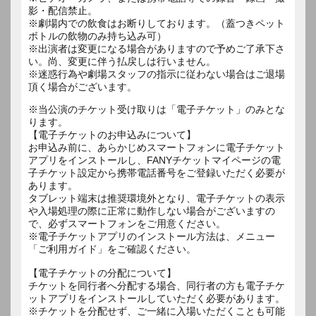
影・配信禁止。
※劇場内での飲食はお断りしております。（蓋つきペット
ボトルの飲物のみ持ち込み可）
※出演者は変更になる場合がありますので予めご了承下さ
い。尚、変更に伴う払戻しは行いません。
※迷惑行為や劇場スタッフの指示に従わない場合はご退場
頂く場合がございます。
※当公演のチケット受け取りは「電子チケット」のみとな
ります。
【電子チケットのお申込みについて】
お申込み前に、あらかじめスマートフォンに電子チケット
アプリをインストールし、FANYチケットマイページの電
子チケット設定から携帯電話番号をご登録いただく必要が
あります。
タブレット端末は推奨環境外となり、電子チケットの表示
や入場処理の際に正常に動作しない場合がございますの
で、必ずスマートフォンをご用意ください。
※電子チケットアプリのインストール方法は、メニュー
「ご利用ガイド」をご確認ください。
【電子チケットの分配について】
チケットを同行者へ分配する場合、同行者の方も電子チケ
ットアプリをインストールしていただく必要があります。
※チケットを分配せず、ご一緒に入場いただくことも可能