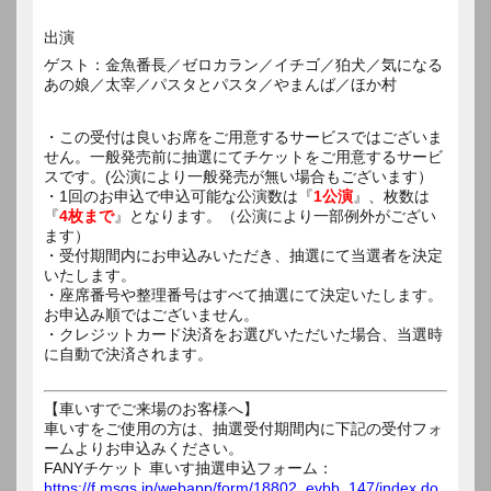
出演
ゲスト：金魚番長／ゼロカラン／イチゴ／狛犬／気になる
あの娘／太宰／パスタとパスタ／やまんば／ほか村
・この受付は良いお席をご用意するサービスではございま
せん。一般発売前に抽選にてチケットをご用意するサービ
スです。(公演により一般発売が無い場合もございます）
・1回のお申込で申込可能な公演数は『
1公演
』、枚数は
『
4枚まで
』となります。（公演により一部例外がござい
ます）
・受付期間内にお申込みいただき、抽選にて当選者を決定
いたします。
・座席番号や整理番号はすべて抽選にて決定いたします。
お申込み順ではございません。
・クレジットカード決済をお選びいただいた場合、当選時
に自動で決済されます。
【車いすでご来場のお客様へ】
車いすをご使用の方は、抽選受付期間内に下記の受付フォ
ームよりお申込みください。
FANYチケット 車いす抽選申込フォーム：
https://f.msgs.jp/webapp/form/18802_evbb_147/index.do