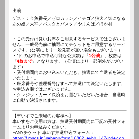
出演
ゲスト：金魚番長／ゼロカラン／イチゴ／狛犬／気になる
あの娘／太宰／パスタとパスタ／やまんば／ほか村
・この受付は良いお席をご用意するサービスではございま
せん。一般発売前に抽選にてチケットをご用意するサービ
スです。(公演により一般発売が無い場合もございます）
・1回のお申込で申込可能な公演数は『
1公演
』、枚数は
『
4枚まで
』となります。（公演により一部例外がござい
ます）
・受付期間内にお申込みいただき、抽選にて当選者を決定
いたします。
・座席番号や整理番号はすべて抽選にて決定いたします。
お申込み順ではございません。
・クレジットカード決済をお選びいただいた場合、当選時
に自動で決済されます。
【車いすでご来場のお客様へ】
車いすをご使用の方は、抽選受付期間内に下記の受付フォ
ームよりお申込みください。
FANYチケット 車いす抽選申込フォーム：
https://f.msgs.jp/webapp/form/18802_evbb_147/index.do