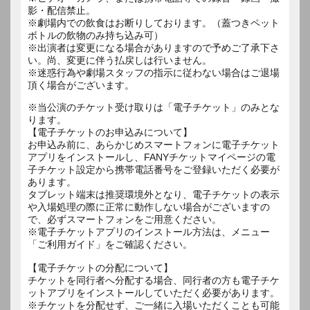
影・配信禁止。
※劇場内での飲食はお断りしております。（蓋つきペット
ボトルの飲物のみ持ち込み可）
※出演者は変更になる場合がありますので予めご了承下さ
い。尚、変更に伴う払戻しは行いません。
※迷惑行為や劇場スタッフの指示に従わない場合はご退場
頂く場合がございます。
※当公演のチケット受け取りは「電子チケット」のみとな
ります。
【電子チケットのお申込みについて】
お申込み前に、あらかじめスマートフォンに電子チケット
アプリをインストールし、FANYチケットマイページの電
子チケット設定から携帯電話番号をご登録いただく必要が
あります。
タブレット端末は推奨環境外となり、電子チケットの表示
や入場処理の際に正常に動作しない場合がございますの
で、必ずスマートフォンをご用意ください。
※電子チケットアプリのインストール方法は、メニュー
「ご利用ガイド」をご確認ください。
【電子チケットの分配について】
チケットを同行者へ分配する場合、同行者の方も電子チケ
ットアプリをインストールしていただく必要があります。
※チケットを分配せず、ご一緒に入場いただくことも可能