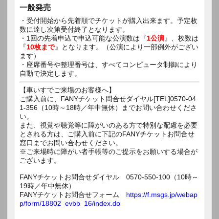
一般発売
・受付開始から先着順でチケットが購入出来ます。予定枚
数に達し次第受付終了となります。
・1回の先着申込で申込可能な公演数は『
1公演
』、枚数は
『
10枚まで
』となります。（公演により一部例外がござい
ます）
・座席番号や整理番号は、すべてコンピュータ制御により
自動で決定します。
【車いすでご来場のお客様へ】
ご購入前に、FANYチケット問合せダイヤル[TEL]0570-04
1-356（10時～18時／年中無休）までお問い合わせくださ
い。
また、視覚や聴覚等に障がいのある方で特別な配慮を必要
とされる方は、ご購入前に下記のFANYチケットお問合せ
窓口までお問い合わせください。
※ご来場時に障がい者手帳等のご提示をお願いする場合が
ございます。
FANYチケットお問合せダイヤル 0570-550-100（10時～
19時／年中無休）
FANYチケットお問合せフォーム
https://f.msgs.jp/webap
p/form/18802_evbb_16/index.do