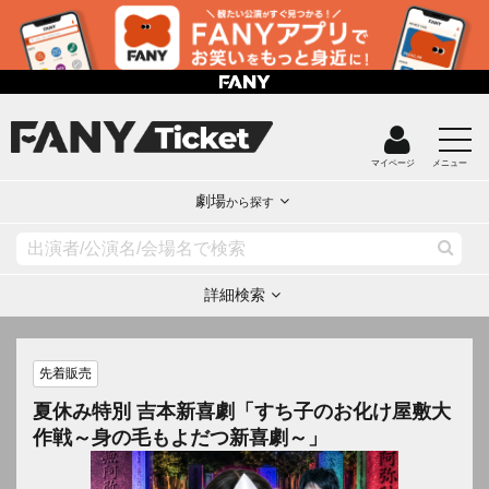
マイページ
メニュー
劇場
から探す
詳細検索
先着販売
夏休み特別 吉本新喜劇「すち子のお化け屋敷大
作戦～身の毛もよだつ新喜劇～」