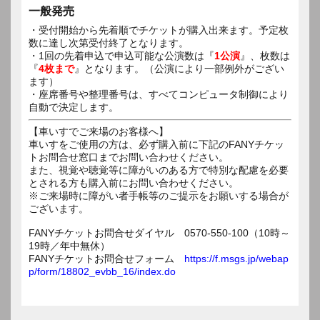
一般発売
・受付開始から先着順でチケットが購入出来ます。予定枚
数に達し次第受付終了となります。
・1回の先着申込で申込可能な公演数は『
1公演
』、枚数は
『
4枚まで
』となります。（公演により一部例外がござい
ます）
・座席番号や整理番号は、すべてコンピュータ制御により
自動で決定します。
【車いすでご来場のお客様へ】
車いすをご使用の方は、必ず購入前に下記のFANYチケッ
トお問合せ窓口までお問い合わせください。
また、視覚や聴覚等に障がいのある方で特別な配慮を必要
とされる方も購入前にお問い合わせください。
※ご来場時に障がい者手帳等のご提示をお願いする場合が
ございます。
FANYチケットお問合せダイヤル 0570-550-100（10時～
19時／年中無休）
FANYチケットお問合せフォーム
https://f.msgs.jp/webap
p/form/18802_evbb_16/index.do