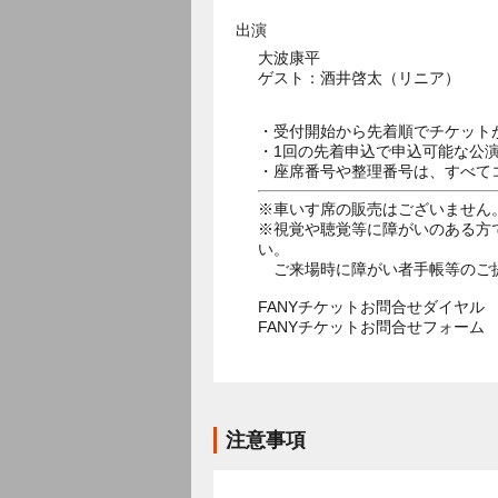
出演
大波康平
ゲスト：酒井啓太（リニア）
・受付開始から先着順でチケット
・1回の先着申込で申込可能な公
・座席番号や整理番号は、すべて
※車いす席の販売はございません
※視覚や聴覚等に障がいのある方
い。
ご来場時に障がい者手帳等のご
FANYチケットお問合せダイヤル 05
FANYチケットお問合せフォー
注意事項