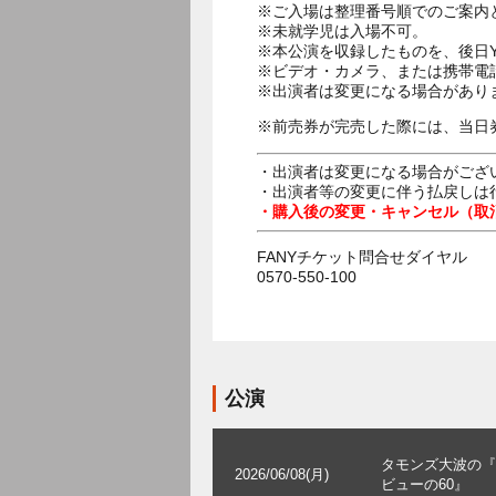
※ご入場は整理番号順でのご案内
※未就学児は入場不可。
※本公演を収録したものを、後日Y
※ビデオ・カメラ、または携帯電
※出演者は変更になる場合があり
※前売券が完売した際には、当日
・出演者は変更になる場合がござ
・出演者等の変更に伴う払戻しは
・購入後の変更・キャンセル（取
FANYチケット問合せダイヤル
0570-550-100
公演
タモンズ大波の『
2026/06/08(月)
ビューの60』