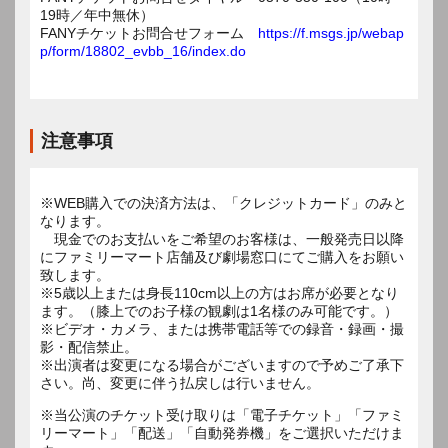
19時／年中無休）
FANYチケットお問合せフォーム
https://f.msgs.jp/webap
p/form/18802_evbb_16/index.do
注意事項
※WEB購入での決済方法は、「クレジットカード」のみと
なります。
現金でのお支払いをご希望のお客様は、一般発売日以降
にファミリーマート店舗及び劇場窓口にてご購入をお願い
致します。
※5歳以上または身長110cm以上の方はお席が必要となり
ます。（膝上でのお子様の観劇は1名様のみ可能です。）
※ビデオ・カメラ、または携帯電話等での録音・録画・撮
影・配信禁止。
※出演者は変更になる場合がございますので予めご了承下
さい。尚、変更に伴う払戻しは行いません。
※当公演のチケット受け取りは「電子チケット」「ファミ
リーマート」「配送」「自動発券機」をご選択いただけま