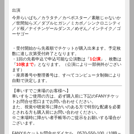
出演
今井らいぱち／カラタチ／カベポスター／素敵じゃないか
／世間知らズ／ダブルヒガシ／ミカボ／シンクロニシティ
／ド桜／ナイチンゲールダンス／めぞん／インテイク／ゴ
ーヤゴー
・受付開始から先着順でチケットが購入出来ます。予定枚
数に達し次第受付終了となります。
・1回の先着申込で申込可能な公演数は『
1公演
』、枚数は
『
10枚まで
』となります。（公演により一部例外がござい
ます）
・座席番号や整理番号は、すべてコンピュータ制御により
自動で決定します。
【車いすでご来場のお客様へ】
車いすをご使用の方は、必ず購入前に下記のFANYチケッ
トお問合せ窓口までお問い合わせください。
また、視覚や聴覚等に障がいのある方で特別な配慮を必要
とされる方も購入前にお問い合わせください。
※ご来場時に障がい者手帳等のご提示をお願いする場合が
ございます。
FANYチケットお問合せダイヤル 0570-550-100（10時～