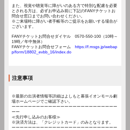
また、視覚や聴覚等に障がいのある方で特別な配慮を必要
とされる方は、必ずお申込み前に下記のFANYチケットお
問合せ窓口までお問い合わせください。
※ご来場時に障がい者手帳等のご提示をお願いする場合が
ございます。
FANYチケットお問合せダイヤル 0570-550-100（10時～
19時／年中無休）
FANYチケットお問合せフォーム
https://f.msgs.jp/webap
p/form/18802_evbb_16/index.do
注意事項
※最新の出演者情報等詳細はよしもと幕張イオンモール劇
場ホームページでご確認下さい。
ーーーーーーーーーーーーーーーーーーーーーーーーーー
ーー
≪先行申し込みのお客様≫
※決済方法は、「クレジットカード」のみとなります。
ーーーーーーーーーーーーーーーーーーーーーーーーーー