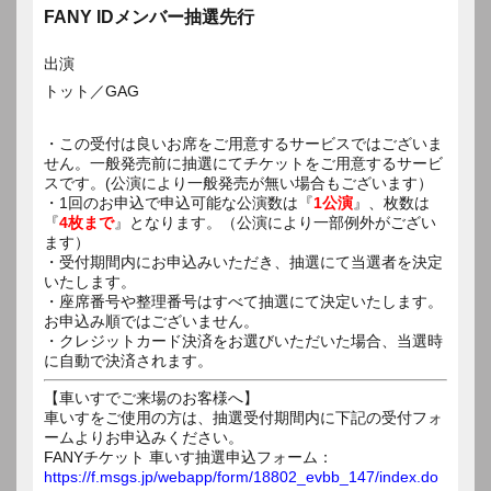
FANY IDメンバー抽選先行
出演
トット／GAG
・この受付は良いお席をご用意するサービスではございま
せん。一般発売前に抽選にてチケットをご用意するサービ
スです。(公演により一般発売が無い場合もございます）
・1回のお申込で申込可能な公演数は『
1公演
』、枚数は
『
4枚まで
』となります。（公演により一部例外がござい
ます）
・受付期間内にお申込みいただき、抽選にて当選者を決定
いたします。
・座席番号や整理番号はすべて抽選にて決定いたします。
お申込み順ではございません。
・クレジットカード決済をお選びいただいた場合、当選時
に自動で決済されます。
【車いすでご来場のお客様へ】
車いすをご使用の方は、抽選受付期間内に下記の受付フォ
ームよりお申込みください。
FANYチケット 車いす抽選申込フォーム：
https://f.msgs.jp/webapp/form/18802_evbb_147/index.do