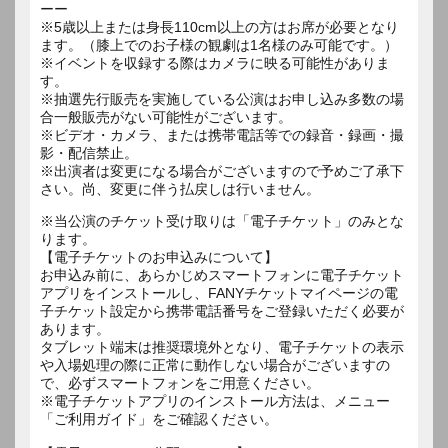
ーー
※5歳以上または身長110cm以上の方はお席が必要となり
ます。（膝上でのお子様の観劇は1名様のみ可能です。）
※イベントを収録する際はカメラに映る可能性がありま
す。
※抽選先行販売を実施している公演はお申し込み多数の場
合一般販売がない可能性がございます。
※ビデオ・カメラ、または携帯電話等での録音・録画・撮
影・配信禁止。
※出演者は変更になる場合がございますので予めご了承下
さい。尚、変更に伴う払戻しは行いません。
※当公演のチケット受け取りは「電子チケット」のみとな
ります。
【電子チケットのお申込みについて】
お申込み前に、あらかじめスマートフォンに電子チケット
アプリをインストールし、FANYチケットマイページの電
子チケット設定から携帯電話番号をご登録いただく必要が
あります。
タブレット端末は推奨環境外となり、電子チケットの表示
や入場処理の際に正常に動作しない場合がございますの
で、必ずスマートフォンをご用意ください。
※電子チケットアプリのインストール方法は、メニュー
「ご利用ガイド」をご確認ください。