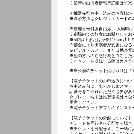
※最新の出演者情報等詳細はYOSHI
≪抽選先行お申し込みのお客様≫
※決済方法はクレジットカードの
※整理番号付き自由席。 入場時
※劇場内での飲食はお断りしてお
※5歳以上または身長110cm以
※都合により出演者が変更になる
※ビデオ・カメラ、または携帯電
※他の方への迷惑行為と判断した
※イベントを収録する際はカメラ
※当公演のチケット受け取りは「
【電子チケットのお申込みについ
お申込み前に、あらかじめスマー
話番号をご登録いただく必要があ
タブレット端末は推奨環境外とな
用意ください。
※電子チケットアプリのインスト
【電子チケットの分配について】
チケットを同行者へ分配する場合
※チケットを分配せず、ご一緒に