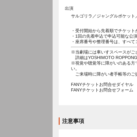
出演
サルゴリラ／ジャングルポケット
・受付開始から先着順でチケット
・1回の先着申込で申込可能な公
・座席番号や整理番号は、すべて
※当劇場には車いすスペースがご
詳細はYOSHIMOTO ROPPON
※視覚や聴覚等に障がいのある方
い。
ご来場時に障がい者手帳等のご
FANYチケットお問合せダイヤル 05
FANYチケットお問合せフォー
注意事項