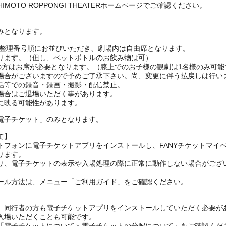
MOTO ROPPONGI THEATERホームページでご確認ください。
みとなります。
は整理番号順にお並びいただき、劇場内は自由席となります。
ります。（但し、ペットボトルのお飲み物は可）
上の方はお席が必要となります。（膝上でのお子様の観劇は1名様のみ可能
場合がございますので予めご了承下さい。尚、変更に伴う払戻しは行い
話等での録音・録画・撮影・配信禁止。
場合はご退場いただく事があります。
に映る可能性があります。
電子チケット」のみとなります。
て】
トフォンに電子チケットアプリをインストールし、FANYチケットマイ
ります。
り、電子チケットの表示や入場処理の際に正常に動作しない場合がござ
ール方法は、メニュー「ご利用ガイド」をご確認ください。
、同行者の方も電子チケットアプリをインストールしていただく必要が
入場いただくことも可能です。