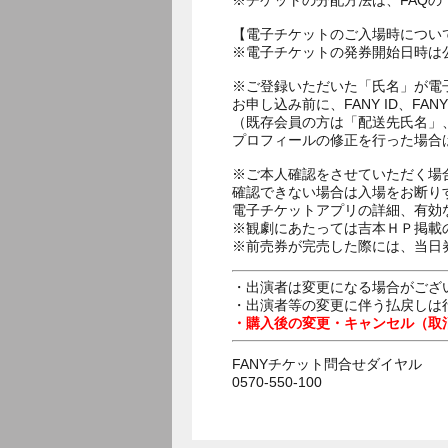
※チケットの分配方法は、FAQ
【電子チケットのご入場時につい
※電子チケットの発券開始日時は公
※ご登録いただいた「氏名」が電
お申し込み前に、FANY ID、
（既存会員の方は「配送先氏名」
プロフィールの修正を行った場合
※ご本人確認をさせていただく場
確認できない場合は入場をお断り
電子チケットアプリの詳細、有効
※観劇にあたっては吉本ＨＰ掲載の
※前売券が完売した際には、当日
・出演者は変更になる場合がござ
・出演者等の変更に伴う払戻しは
・購入後の変更・キャンセル（取
FANYチケット問合せダイヤル
0570-550-100