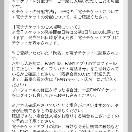
※チケットを分配せず、ご一緒に入場いただくことも可能
です。
※チケットの分配方法は、FAQの「電子チケットについて
＞電子チケットの分配について」をご確認ください。
【電子チケットのご入場時について】
※電子チケットの発券開始日時は公演3日前10:00以降とな
ります。発券開始日時を迎えた後、電子チケットアプリに
チケットが表示されます。
※ご登録いただいた「氏名」が電子チケットに記載されま
す。
お申し込み前に、FANY ID、FANYアプリのプロフィール
にて正しい「氏名・フリガナ・電話番号」をご登録されて
いるかご確認ください。（既存会員の方は「配送先氏
名」、新規会員の方は「FANYチケット氏名」にご記入く
ださい）
プロフィールの修正を行った場合は、一度FANYチケット
をログインし直してからお申し込みください。
※ご本人確認をさせていただく場合がございますので、身
分が証明できるものをお持ちください。
確認できない場合は入場をお断りする場合もございますの
で予めご了承ください。
電子チケットアプリの詳細、有効な身分証明書の種類など
は、FAQ「電子チケットについて＞ご利用にあたって」を