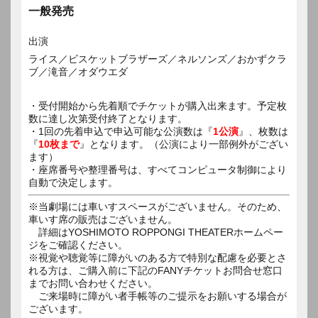
一般発売
出演
ライス／ビスケットブラザーズ／ネルソンズ／おかずクラ
ブ／滝音／オダウエダ
・受付開始から先着順でチケットが購入出来ます。予定枚
数に達し次第受付終了となります。
・1回の先着申込で申込可能な公演数は『
1公演
』、枚数は
『
10枚まで
』となります。（公演により一部例外がござい
ます）
・座席番号や整理番号は、すべてコンピュータ制御により
自動で決定します。
※当劇場には車いすスペースがございません。そのため、
車いす席の販売はございません。
詳細はYOSHIMOTO ROPPONGI THEATERホームペー
ジをご確認ください。
※視覚や聴覚等に障がいのある方で特別な配慮を必要とさ
れる方は、ご購入前に下記のFANYチケットお問合せ窓口
までお問い合わせください。
ご来場時に障がい者手帳等のご提示をお願いする場合が
ございます。