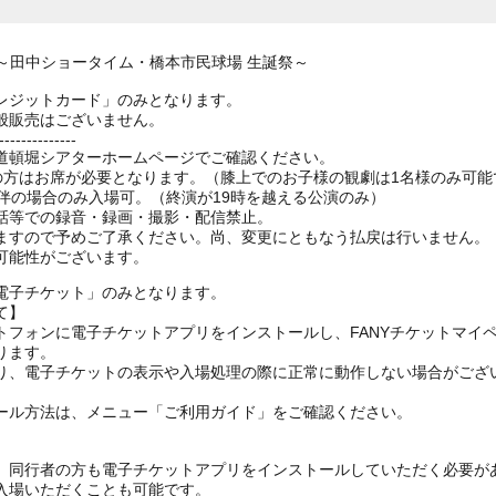
 ～田中ショータイム・橋本市民球場 生誕祭～
レジットカード」のみとなります。
般販売はございません。
--------------
道頓堀シアターホームページでご確認ください。
上の方はお席が必要となります。（膝上でのお子様の観劇は1名様のみ可能
伴の場合のみ入場可。（終演が19時を越える公演のみ）
話等での録音・録画・撮影・配信禁止。
ますので予めご了承ください。尚、変更にともなう払戻は行いません。
可能性がございます。
電子チケット」のみとなります。
て】
トフォンに電子チケットアプリをインストールし、FANYチケットマイ
ります。
り、電子チケットの表示や入場処理の際に正常に動作しない場合がござ
ール方法は、メニュー「ご利用ガイド」をご確認ください。
、同行者の方も電子チケットアプリをインストールしていただく必要が
入場いただくことも可能です。