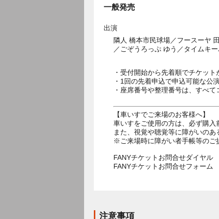
一般発売
出演
隣人 橋本市民球場／フースーヤ 
／ごぞうろっぷ ゆう／タイムキー
・受付開始から先着順でチケット
・1回の先着申込で申込可能な公
・座席番号や整理番号は、すべて
【車いすでご来場のお客様へ】
車いすをご使用の方は、必ず購入
また、視覚や聴覚等に障がいのあ
※ご来場時に障がい者手帳等のご
FANYチケットお問合せダイヤル 05
FANYチケットお問合せフォー
注意事項