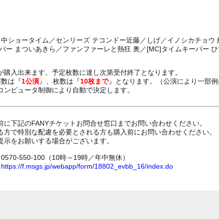
田中ショータイム／センリーズ テコンドー近藤／しげ／イノシカチョウ 
パー まついあきら／ファンファーレと熱狂 奥／[MC]タイムキーパー 
が購入出来ます。予定枚数に達し次第受付終了となります。
演数は『
1公演
』、枚数は『
10枚まで
』となります。（公演により一部例
コンピュータ制御により自動で決定します。
前に下記のFANYチケットお問合せ窓口までお問い合わせください。
る方で特別な配慮を必要とされる方も購入前にお問い合わせください。
提示をお願いする場合がございます。
70-550-100（10時～19時／年中無休）
ム
https://f.msgs.jp/webapp/form/18802_evbb_16/index.do