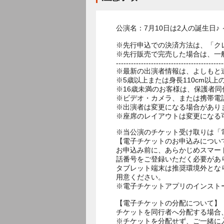
公演名：7月10日は2人の誕生日♪
※先行申込での決済方法は、「ク
※先行販売で完売した場合は、一
-------------------------------------------
※最新の出演者情報は、よしもと
※5歳以上または身長110cm以
※16歳未満のお客様は、保護者同
※ビデオ・カメラ、または携帯電
※出演者は変更になる場合があり
※座席のレイアウトは変更になる
※当公演のチケット受け取りは「
【電子チケットのお申込みについ
お申込み前に、あらかじめスマー
話番号をご登録いただく必要があ
タブレット端末は推奨環境外とな
用意ください。
※電子チケットアプリのインスト
【電子チケットの分配について】
チケットを同行者へ分配する場合
※チケットを分配せず、ご一緒に