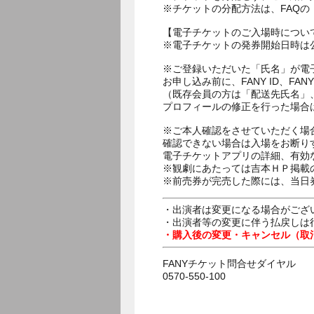
※チケットの分配方法は、FAQ
【電子チケットのご入場時につい
※電子チケットの発券開始日時は公
※ご登録いただいた「氏名」が電
お申し込み前に、FANY ID、
（既存会員の方は「配送先氏名」
プロフィールの修正を行った場合
※ご本人確認をさせていただく場
確認できない場合は入場をお断り
電子チケットアプリの詳細、有効
※観劇にあたっては吉本ＨＰ掲載の
※前売券が完売した際には、当日
・出演者は変更になる場合がござ
・出演者等の変更に伴う払戻しは
・購入後の変更・キャンセル（取
FANYチケット問合せダイヤル
0570-550-100