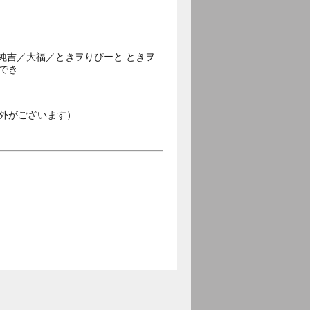
純吉／大福／ときヲりぴーと ときヲ
ひでき
外がございます）