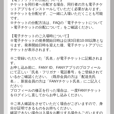
チケットを同行者へ分配する場合、同行者の方も電子チケ
ットアプリをインストールしていただく必要があります。
※チケットを分配せず、ご一緒に入場いただくことも可能
です。
※チケットの分配方法は、FAQの「電子チケットについて
＞電子チケットの分配について」をご確認ください。
【電子チケットのご入場時について】
※電子チケットの発券開始日時は公演3日前10:00以降とな
ります。発券開始日時を迎えた後、電子チケットアプリに
チケットが表示されます。
※ご登録いただいた「氏名」が電子チケットに記載されま
す。
お申し込み前に、FANY ID、FANYアプリのプロフィール
にて正しい「氏名・フリガナ・電話番号」をご登録されて
いるかご確認ください。（既存会員の方は「配送先氏
名」、新規会員の方は「FANYチケット氏名」にご記入く
ださい）
プロフィールの修正を行った場合は、一度FANYチケット
をログインし直してからお申し込みください。
※ご本人確認をさせていただく場合がございますので、身
分が証明できるものをお持ちください。
確認できない場合は入場をお断りする場合もございますの