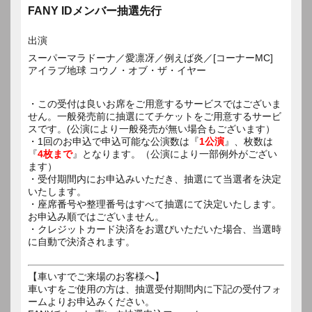
FANY IDメンバー抽選先行
出演
スーパーマラドーナ／愛凛冴／例えば炎／[コーナーMC]
アイラブ地球 コウノ・オブ・ザ・イヤー
・この受付は良いお席をご用意するサービスではございま
せん。一般発売前に抽選にてチケットをご用意するサービ
スです。(公演により一般発売が無い場合もございます）
・1回のお申込で申込可能な公演数は『
1公演
』、枚数は
『
4枚まで
』となります。（公演により一部例外がござい
ます）
・受付期間内にお申込みいただき、抽選にて当選者を決定
いたします。
・座席番号や整理番号はすべて抽選にて決定いたします。
お申込み順ではございません。
・クレジットカード決済をお選びいただいた場合、当選時
に自動で決済されます。
【車いすでご来場のお客様へ】
車いすをご使用の方は、抽選受付期間内に下記の受付フォ
ームよりお申込みください。