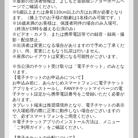
※最新の出演者情報は、よしもと道頓堀シアターホームペ
ージでご確認ください。
※5歳以上または身長110cm以上の方はお席が必要となり
ます。（膝上でのお子様の観劇は1名様のみ可能です。）
※16歳未満のお客様は、保護者同伴の場合のみ入場可。
（終演が19時を越える公演のみ）
※ビデオ・カメラ、または携帯電話等での録音・録画・撮
影・配信禁止。
※出演者は変更になる場合がありますので予めご了承くだ
さい。尚、変更にともなう払戻は行いません。
※座席のレイアウトは変更になる可能性がございます。
※当公演のチケット受け取りは「電子チケット」のみとな
ります。
【電子チケットのお申込みについて】
お申込み前に、あらかじめスマートフォンに電子チケット
アプリをインストールし、FANYチケットマイページの電
子チケット設定から携帯電話番号をご登録いただく必要が
あります。
タブレット端末は推奨環境外となり、電子チケットの表示
や入場処理の際に正常に動作しない場合がございますの
で、必ずスマートフォンをご用意ください。
※電子チケットアプリのインストール方法は、メニュー
「ご利用ガイド」をご確認ください。
【電子チケットの分配について】