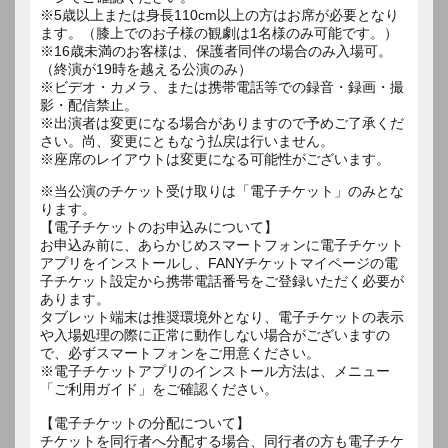
※5歳以上または身長110cm以上の方はお席が必要となり
ます。（膝上でのお子様の観劇は1名様のみ可能です。）
※16歳未満のお客様は、保護者同伴の場合のみ入場可。
（終演が19時を越える公演のみ）
※ビデオ・カメラ、または携帯電話等での録音・録画・撮
影・配信禁止。
※出演者は変更になる場合がありますので予めご了承くだ
さい。尚、変更にともなう払戻は行いません。
※座席のレイアウトは変更になる可能性がございます。
※当公演のチケット受け取りは「電子チケット」のみとな
ります。
【電子チケットのお申込みについて】
お申込み前に、あらかじめスマートフォンに電子チケット
アプリをインストールし、FANYチケットマイページの電
子チケット設定から携帯電話番号をご登録いただく必要が
あります。
タブレット端末は推奨環境外となり、電子チケットの表示
や入場処理の際に正常に動作しない場合がございますの
で、必ずスマートフォンをご用意ください。
※電子チケットアプリのインストール方法は、メニュー
「ご利用ガイド」をご確認ください。
【電子チケットの分配について】
チケットを同行者へ分配する場合、同行者の方も電子チケ