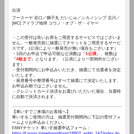
出演
フースーヤ 谷口／獅子丸 だいじゅ／シカノシンプ 北川／
[MC] アイラブ地球 コウノ・オブ・ザ・イヤー
・この受付は良いお席をご用意するサービスではございま
せん。一般発売前に抽選にてチケットをご用意するサービ
スです。(公演により一般発売が無い場合もございます）
・1回のお申込で申込可能な公演数は『
1公演
』、枚数は
『
4枚まで
』となります。（公演により一部例外がござい
ます）
・受付期間内にお申込みいただき、抽選にて当選者を決定
いたします。
・座席番号や整理番号はすべて抽選にて決定いたします。
お申込み順ではございません。
・クレジットカード決済をお選びいただいた場合、当選時
に自動で決済されます。
【車いすでご来場のお客様へ】
車いすをご使用の方は、抽選受付期間内に下記の受付フォ
ームよりお申込みください。
FANYチケット 車いす抽選申込フォーム：
https://f.msgs.jp/webapp/form/18802_evbb_147/index.do