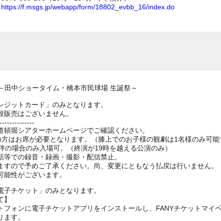
ム
https://f.msgs.jp/webapp/form/18802_evbb_16/index.do
 ～田中ショータイム・橋本市民球場 生誕祭～
レジットカード」のみとなります。
般販売はございません。
--------------
道頓堀シアターホームページでご確認ください。
上の方はお席が必要となります。（膝上でのお子様の観劇は1名様のみ可能
伴の場合のみ入場可。（終演が19時を越える公演のみ）
話等での録音・録画・撮影・配信禁止。
ますので予めご了承ください。尚、変更にともなう払戻は行いません。
可能性がございます。
電子チケット」のみとなります。
て】
トフォンに電子チケットアプリをインストールし、FANYチケットマイ
ります。