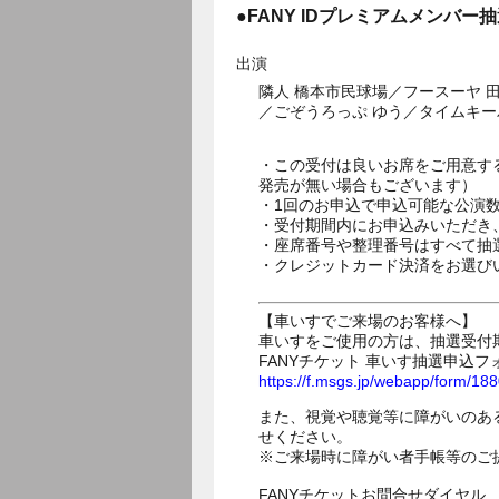
●FANY IDプレミアムメンバー
出演
隣人 橋本市民球場／フースーヤ 
／ごぞうろっぷ ゆう／タイムキー
・この受付は良いお席をご用意す
発売が無い場合もございます）
・1回のお申込で申込可能な公演
・受付期間内にお申込みいただき
・座席番号や整理番号はすべて抽
・クレジットカード決済をお選び
【車いすでご来場のお客様へ】
車いすをご使用の方は、抽選受付
FANYチケット 車いす抽選申込フ
https://f.msgs.jp/webapp/form/1
また、視覚や聴覚等に障がいのあ
せください。
※ご来場時に障がい者手帳等のご
FANYチケットお問合せダイヤル 05