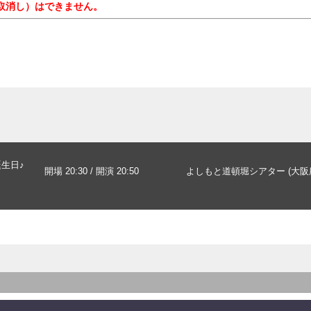
取消し）はできません。
誕生日♪
開場 20:30 / 開演 20:50
よしもと道頓堀シアター (大阪