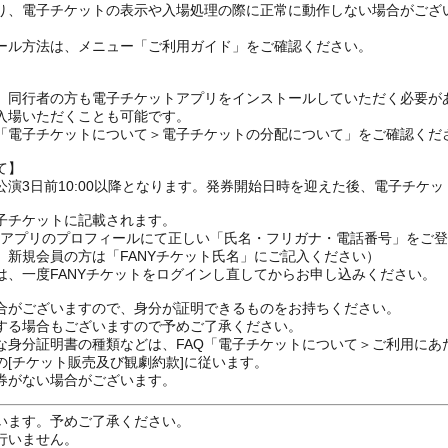
り、電子チケットの表示や入場処理の際に正常に動作しない場合がござ
ール方法は、メニュー「ご利用ガイド」をご確認ください。
、同行者の方も電子チケットアプリをインストールしていただく必要が
入場いただくことも可能です。
の「電子チケットについて＞電子チケットの分配について」をご確認くだ
て】
演3日前10:00以降となります。発券開始日時を迎えた後、電子チケ
子チケットに記載されます。
FANYアプリのプロフィールにて正しい「氏名・フリガナ・電話番号」を
、新規会員の方は「FANYチケット氏名」にご記入ください）
は、一度FANYチケットをログインし直してからお申し込みください
合がございますので、身分が証明できるものをお持ちください。
する場合もございますので予めご了承ください。
な身分証明書の種類などは、FAQ「電子チケットについて＞ご利用にあ
[チケット販売及び観劇約款]に従います。
券がない場合がございます。
います。予めご了承ください。
行いません。