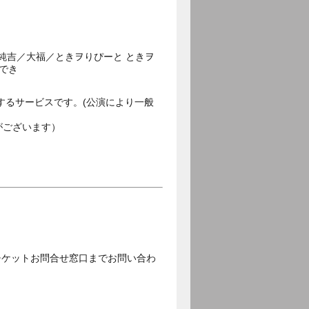
純吉／大福／ときヲりぴーと ときヲ
ひでき
するサービスです。(公演により一般
がございます）
チケットお問合せ窓口までお問い合わ