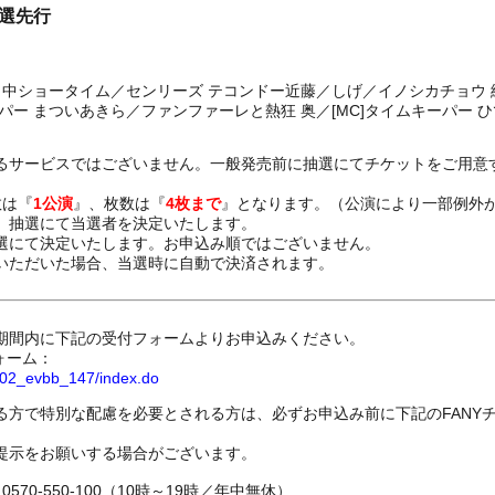
抽選先行
田中ショータイム／センリーズ テコンドー近藤／しげ／イノシカチョウ 
パー まついあきら／ファンファーレと熱狂 奥／[MC]タイムキーパー 
るサービスではございません。一般発売前に抽選にてチケットをご用意
数は『
1公演
』、枚数は『
4枚まで
』となります。（公演により一部例外
、抽選にて当選者を決定いたします。
選にて決定いたします。お申込み順ではございません。
いただいた場合、当選時に自動で決済されます。
期間内に下記の受付フォームよりお申込みください。
ォーム：
8802_evbb_147/index.do
る方で特別な配慮を必要とされる方は、必ずお申込み前に下記のFANY
提示をお願いする場合がございます。
70-550-100（10時～19時／年中無休）