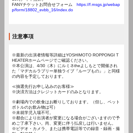
FANYチケットお問合せフォーム
https://f.msgs.jp/webap
p/form/18802_evbb_16/index.do
注意事項
※最新の出演者情報等詳細はYOSHIMOTO ROPPONGI T
HEATERホームページでご確認ください。
※本公演は、4/30（木）にルミネtheよしもとで開催され
た「マヂカルラブリー単独ライブ『ループもの』」と同様
の内容を予定しております。
≪抽選先行お申し込みのお客様≫
※決済方法はクレジットカードのみとなります。
※劇場内での飲食はお断りしております。（但し、ペット
ボトルのお飲み物は可）
※未就学児入場不可。
※都合により出演者が変更になる場合がございますので予
めご了承下さい。尚、変更に伴う払戻しは行いません。
※ビデオ・カメラ、または携帯電話等での録音・録画・撮