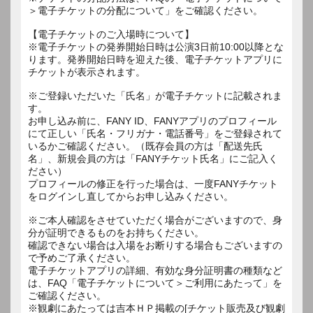
＞電子チケットの分配について」をご確認ください。
【電子チケットのご入場時について】
※電子チケットの発券開始日時は公演3日前10:00以降とな
ります。発券開始日時を迎えた後、電子チケットアプリに
チケットが表示されます。
※ご登録いただいた「氏名」が電子チケットに記載されま
す。
お申し込み前に、FANY ID、FANYアプリのプロフィール
にて正しい「氏名・フリガナ・電話番号」をご登録されて
いるかご確認ください。（既存会員の方は「配送先氏
名」、新規会員の方は「FANYチケット氏名」にご記入く
ださい）
プロフィールの修正を行った場合は、一度FANYチケット
をログインし直してからお申し込みください。
※ご本人確認をさせていただく場合がございますので、身
分が証明できるものをお持ちください。
確認できない場合は入場をお断りする場合もございますの
で予めご了承ください。
電子チケットアプリの詳細、有効な身分証明書の種類など
は、FAQ「電子チケットについて＞ご利用にあたって」を
ご確認ください。
※観劇にあたっては吉本ＨＰ掲載の[チケット販売及び観劇