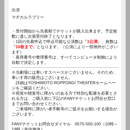
出演
マヂカルラブリー
・受付開始から先着順でチケットが購入出来ます。予定枚
数に達し次第受付終了となります。
・1回の先着申込で申込可能な公演数は『
1公演
』、枚数は
『
10枚まで
』となります。（公演により一部例外がござい
ます）
・座席番号や整理番号は、すべてコンピュータ制御により
自動で決定します。
※当劇場には車いすスペースがございません。そのため、
車いす席の販売はございません。
詳細はYOSHIMOTO ROPPONGI THEATERホームペー
ジをご確認ください。
※視覚や聴覚等に障がいのある方で特別な配慮を必要とさ
れる方は、ご購入前に下記のFANYチケットお問合せ窓口
までお問い合わせください。
ご来場時に障がい者手帳等のご提示をお願いする場合が
ございます。
FANYチケットお問合せダイヤル 0570-550-100（10時～
19時／年中無休）