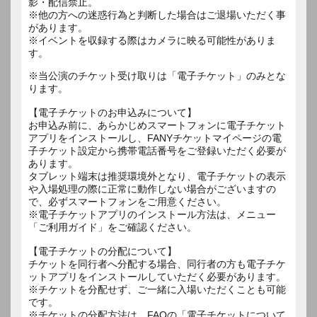
影・配信禁止。
※他の方への迷惑行為と判断した場合はご退場いただく事
があります。
※イベントを収録する際はカメラに映る可能性がありま
す。
※当公演のチケット受け取りは「電子チケット」のみとな
ります。
【電子チケットのお申込みについて】
お申込み前に、あらかじめスマートフォンに電子チケット
アプリをインストールし、FANYチケットマイページの電
子チケット設定から携帯電話番号をご登録いただく必要が
あります。
タブレット端末は推奨環境外となり、電子チケットの表示
や入場処理の際に正常に動作しない場合がございますの
で、必ずスマートフォンをご用意ください。
※電子チケットアプリのインストール方法は、メニュー
「ご利用ガイド」をご確認ください。
【電子チケットの分配について】
チケットを同行者へ分配する場合、同行者の方も電子チケ
ットアプリをインストールしていただく必要があります。
※チケットを分配せず、ご一緒に入場いただくことも可能
です。
※チケットの分配方法は、FAQの「電子チケットについて