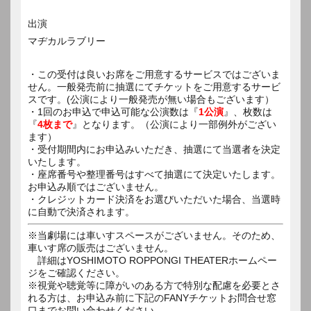
出演
マヂカルラブリー
・この受付は良いお席をご用意するサービスではございま
せん。一般発売前に抽選にてチケットをご用意するサービ
スです。(公演により一般発売が無い場合もございます）
・1回のお申込で申込可能な公演数は『
1公演
』、枚数は
『
4枚まで
』となります。（公演により一部例外がござい
ます）
・受付期間内にお申込みいただき、抽選にて当選者を決定
いたします。
・座席番号や整理番号はすべて抽選にて決定いたします。
お申込み順ではございません。
・クレジットカード決済をお選びいただいた場合、当選時
に自動で決済されます。
※当劇場には車いすスペースがございません。そのため、
車いす席の販売はございません。
詳細はYOSHIMOTO ROPPONGI THEATERホームペー
ジをご確認ください。
※視覚や聴覚等に障がいのある方で特別な配慮を必要とさ
れる方は、お申込み前に下記のFANYチケットお問合せ窓
口までお問い合わせください。