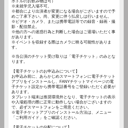
ボトルのお飲み物は可）
※未就学児入場不可。
※都合により出演者が変更になる場合がございますので予
めご了承下さい。尚、変更に伴う払戻しは行いません。
※ビデオ・カメラ、または携帯電話等での録音・録画・撮
影・配信禁止。
※他の方への迷惑行為と判断した場合はご退場いただく事
があります。
※イベントを収録する際はカメラに映る可能性がありま
す。
※当公演のチケット受け取りは「電子チケット」のみとな
ります。
【電子チケットのお申込みについて】
お申込み前に、あらかじめスマートフォンに電子チケット
アプリをインストールし、FANYチケットマイページの電
子チケット設定から携帯電話番号をご登録いただく必要が
あります。
タブレット端末は推奨環境外となり、電子チケットの表示
や入場処理の際に正常に動作しない場合がございますの
で、必ずスマートフォンをご用意ください。
※電子チケットアプリのインストール方法は、メニュー
「ご利用ガイド」をご確認ください。
【電子チケットの分配について】