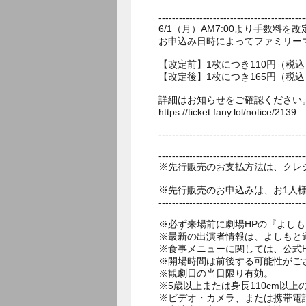
-------------------------------------------
6/1（月）AM7:00より手数料
お申込み日時によってファミリー
【改定前】1枚につき110円（税込
【改定後】1枚につき165円（税込
詳細はお知らせをご確認ください
https://ticket.fany.lol/notice/2139
-------------------------------------------
-------------------------------------------
※先行販売のお支払方法は、クレ
※先行販売のお申込みは、お1人
-------------------------------------------
※必ず来場前に劇場HPの『よし
※最新の出演者情報は、よしもと
※食事メニューに関しては、公式HPのお食事ペ
※開場時間は前後する可能性がご
※観劇日の当日限り有効。
※5歳以上または身長110cm以
※ビデオ・カメラ、または携帯電