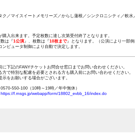
タク／マイスイートメモリーズ／からし蓮根／シンクロニシティ／軟水／
が購入出来ます。予定枚数に達し次第受付終了となります。
演数は『
1公演
』、枚数は『
10枚まで
』となります。（公演により一部例
コンピュータ制御により自動で決定します。
前に下記のFANYチケットお問合せ窓口までお問い合わせください。
る方で特別な配慮を必要とされる方も購入前にお問い合わせください。
提示をお願いする場合がございます。
70-550-100（10時～19時／年中無休）
ム
https://f.msgs.jp/webapp/form/18802_evbb_16/index.do