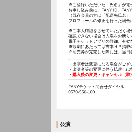
※ご登録いただいた「氏名」が電
お申し込み前に、FANY ID、
（既存会員の方は「配送先氏名」
プロフィールの修正を行った場合
※ご本人確認をさせていただく場
確認できない場合は入場をお断り
電子チケットアプリの詳細、有効
※観劇にあたっては吉本ＨＰ掲載の
※前売券が完売した際には、当日
・出演者は変更になる場合がござ
・出演者等の変更に伴う払戻しは
・購入後の変更・キャンセル（取
FANYチケット問合せダイヤル
0570-550-100
公演