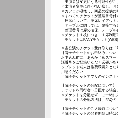
※出演者は変更になる可能性がご
※出演者変更に伴う払い戻し、お
※カフェが混雑し、商品の提供に
※すべてのチケットが整理番号付
※座席について、座席レイアウト
テーブルに関しては、隣接する席
整理番号は席の確保、テーブル
※チケット１枚につき、１席利用
※チケットはFANYチケット(W
※当公演のチケット受け取りは「
【電子チケットのお申込みについ
お申込み前に、あらかじめスマー
話番号をご登録いただく必要があ
タブレット端末は推奨環境外とな
用意ください。
※電子チケットアプリのインスト
【電子チケットの分配について】
チケットを同行者へ分配する場合
※チケットを分配せず、ご一緒に
※チケットの分配方法は、FAQ
【電子チケットのご入場時につい
※電子チケットの発券開始日時は公