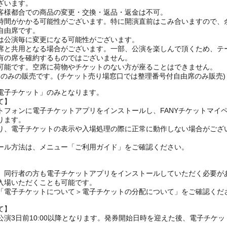
ざいます。
客様都合での商品の変更・交換・返品・返金は不可。
時間がかかる可能性がございます。特に開演直前はこみ合いますので、
自由席です。
は公演毎に変更になる可能性がございます。
と共用となる場合がございます。一部、公演を楽しんで頂くため、テ
有の席を確約するものではございません。
可能です。空席に荷物やチケットのない方が座ることはできません。
EB)のみの販売です。(チケット売り場窓口では整理番号付自由席のみ販売)
電子チケット」のみとなります。
て】
トフォンに電子チケットアプリをインストールし、FANYチケットマイ
ります。
り、電子チケットの表示や入場処理の際に正常に動作しない場合がござ
ール方法は、メニュー「ご利用ガイド」をご確認ください。
、同行者の方も電子チケットアプリをインストールしていただく必要が
入場いただくことも可能です。
の「電子チケットについて＞電子チケットの分配について」をご確認くだ
て】
演3日前10:00以降となります。発券開始日時を迎えた後、電子チケ