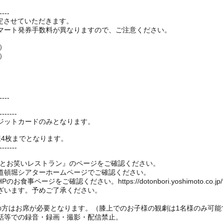
----
を改定させていただきます。
マート発券手数料が異なりますので、ご注意ください。
）
）
。
----
-------
ジットカードのみとなります。
様4枚までとなります。
-------
もとお笑いレストラン』のページをご確認ください。
道頓堀シアターホームページでご確認ください。
ージをご確認ください。https://dotonbori.yoshimoto.co.jp/f
ざいます。予めご了承ください。
上の方はお席が必要となります。（膝上でのお子様の観劇は1名様のみ可能
話等での録音・録画・撮影・配信禁止。