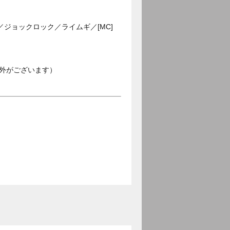
ジョックロック／ライムギ／[MC]
外がございます）