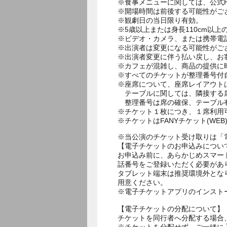
※食事メニューに関しては、公式HPのお食事ペ
※開場時間は前後する可能性がご
※観劇日の当日限り有効。
※5歳以上または身長110cm以
※ビデオ・カメラ、または携帯電
※出演者は変更になる可能性がご
※出演者変更に伴う払い戻し、お
※カフェが混雑し、商品の提供に
※すべてのチケットが整理番号付
※座席について、座席レイアウト
テーブルに関しては、隣接する席
整理番号は席の確保、テーブル
※チケット１枚につき、１席利用
※チケットはFANYチケット(W
※当公演のチケット受け取りは「
【電子チケットのお申込みについ
お申込み前に、あらかじめスマー
話番号をご登録いただく必要があ
タブレット端末は推奨環境外とな
用意ください。
※電子チケットアプリのインスト
【電子チケットの分配について】
チケットを同行者へ分配する場合