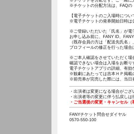
※チケットを分配せず、ご一緒に
※チケットの分配方法は、FAQ
【電子チケットのご入場時につい
※電子チケットの発券開始日時は公
※ご登録いただいた「氏名」が電
お申し込み前に、FANY ID、
（既存会員の方は「配送先氏名」
プロフィールの修正を行った場合
※ご本人確認をさせていただく場
確認できない場合は入場をお断り
電子チケットアプリの詳細、有効
※観劇にあたっては吉本ＨＰ掲載の
※前売券が完売した際には、当日
・出演者は変更になる場合がござ
・出演者等の変更に伴う払戻しは
・ご当選後の変更・キャンセル（
FANYチケット問合せダイヤル
0570-550-100