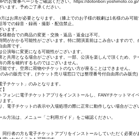
ージをご確認ください。https://dotonbori.yoshimoto.co.jp/f
ざいます。予めご了承ください。
上の方はお席が必要となります。（膝上でのお子様の観劇は1名様のみ可能
話等での録音・録画・撮影・配信禁止。
ざいます。
客様都合での商品の変更・交換・返品・返金は不可。
時間がかかる可能性がございます。特に開演直前はこみ合いますので、
自由席です。
は公演毎に変更になる可能性がございます。
と共用となる場合がございます。一部、公演を楽しんで頂くため、テ
有の席を確約するものではございません。
可能です。空席に荷物やチケットのない方が座ることはできません。
EB)のみの販売です。(チケット売り場窓口では整理番号付自由席のみ販売)
電子チケット」のみとなります。
て】
トフォンに電子チケットアプリをインストールし、FANYチケットマイ
ります。
り、電子チケットの表示や入場処理の際に正常に動作しない場合がござ
ール方法は、メニュー「ご利用ガイド」をご確認ください。
、同行者の方も電子チケットアプリをインストールしていただく必要が