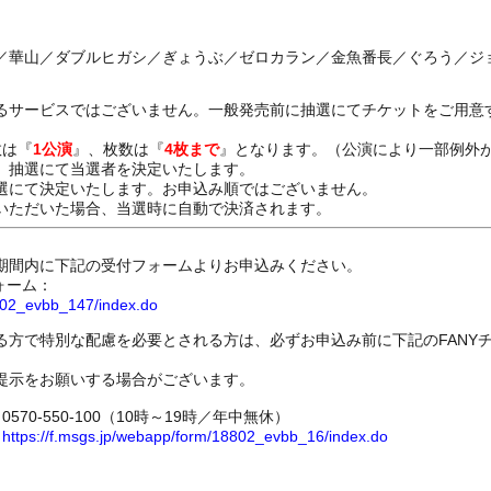
華山／ダブルヒガシ／ぎょうぶ／ゼロカラン／金魚番長／ぐろう／ジョッ
るサービスではございません。一般発売前に抽選にてチケットをご用意
数は『
1公演
』、枚数は『
4枚まで
』となります。（公演により一部例外
、抽選にて当選者を決定いたします。
選にて決定いたします。お申込み順ではございません。
いただいた場合、当選時に自動で決済されます。
期間内に下記の受付フォームよりお申込みください。
ォーム：
8802_evbb_147/index.do
る方で特別な配慮を必要とされる方は、必ずお申込み前に下記のFANY
提示をお願いする場合がございます。
70-550-100（10時～19時／年中無休）
ム
https://f.msgs.jp/webapp/form/18802_evbb_16/index.do