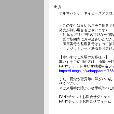
出演
デルマパンゲ／ネイビーズアフロ／
・この受付は良いお席をご用意す
発売が無い場合もございます）
・1回のお申込で申込可能な公演
・受付期間内にお申込みいただき
・座席番号や整理番号はすべて抽
・クレジットカード決済をお選び
【車いすでご来場のお客様へ】
車いすをご使用の方は、抽選受付
FANYチケット 車いす抽選申込フ
https://f.msgs.jp/webapp/form/1
また、視覚や聴覚等に障がいのあ
せください。
※ご来場時に障がい者手帳等のご
FANYチケットお問合せダイヤル 05
FANYチケットお問合せフォー