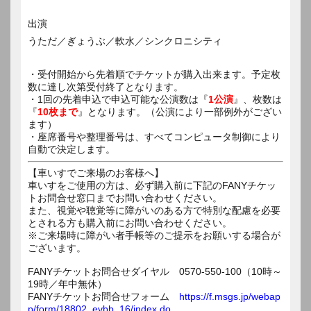
出演
うただ／ぎょうぶ／軟水／シンクロニシティ
・受付開始から先着順でチケットが購入出来ます。予定枚
数に達し次第受付終了となります。
・1回の先着申込で申込可能な公演数は『
1公演
』、枚数は
『
10枚まで
』となります。（公演により一部例外がござい
ます）
・座席番号や整理番号は、すべてコンピュータ制御により
自動で決定します。
【車いすでご来場のお客様へ】
車いすをご使用の方は、必ず購入前に下記のFANYチケッ
トお問合せ窓口までお問い合わせください。
また、視覚や聴覚等に障がいのある方で特別な配慮を必要
とされる方も購入前にお問い合わせください。
※ご来場時に障がい者手帳等のご提示をお願いする場合が
ございます。
FANYチケットお問合せダイヤル 0570-550-100（10時～
19時／年中無休）
FANYチケットお問合せフォーム
https://f.msgs.jp/webap
p/form/18802_evbb_16/index.do