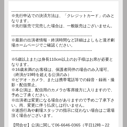
---------------------------------------------------------
※先行申込での決済方法は、「クレジットカード」のみと
なります。
※先行販売で完売した場合は、一般販売はございません。
---------------------------------------------------------
※最新の出演者情報・終演時間など詳細はよしもと漫才劇
場ホームページでご確認ください。
---------------------------------------------------------
※5歳以上または身長110cm以上のお子様はお席が必要と
なります。
※16歳未満のお客様は、保護者同伴の場合のみ入場可。
（終演が19時を超える公演のみ）
※ビデオ・カメラ、または携帯電話等での録音・録画・撮
影・配信禁止。
※本公演は、配信用のカメラが客席後方に入りますので、
予めご了承ください。
※出演者は変更になる場合がありますので予めご了承下さ
い。尚、変更に伴う払戻しは行いません。
※迷惑行為や劇場スタッフの指示に従わない場合はご退場
頂く場合がございます。
【問合せ】公演に関して06-6646-0365（平日12時～22