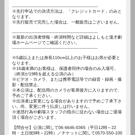
---------------------------------------------------------
※先行申込での決済方法は、「クレジットカード」のみと
なります。
※先行販売で完売した場合は、一般販売はございません。
---------------------------------------------------------
※最新の出演者情報・終演時間など詳細はよしもと漫才劇
場ホームページでご確認ください。
---------------------------------------------------------
※5歳以上または身長110cm以上のお子様はお席が必要と
なります。
※16歳未満のお客様は、保護者同伴の場合のみ入場可。
（終演が19時を超える公演のみ）
※ビデオ・カメラ、または携帯電話等での録音・録画・撮
影・配信禁止。
※本公演は、配信用のカメラが客席後方に入りますので、
予めご了承ください。
※出演者は変更になる場合がありますので予めご了承下さ
い。尚、変更に伴う払戻しは行いません。
※迷惑行為や劇場スタッフの指示に従わない場合はご退場
頂く場合がございます。
【問合せ】公演に関して06-6646-0365（平日12時～22
時・土日祝9時～22時）／チケットに関して0570-550-100