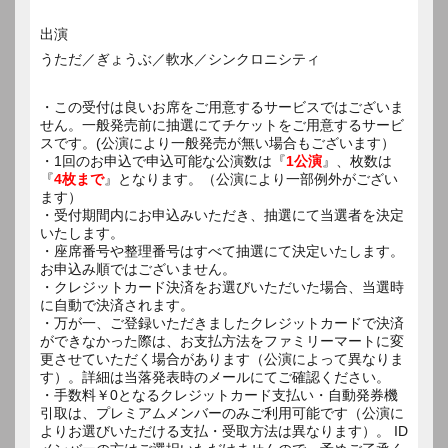
出演
うただ／ぎょうぶ／軟水／シンクロニシティ
・この受付は良いお席をご用意するサービスではございま
せん。一般発売前に抽選にてチケットをご用意するサービ
スです。(公演により一般発売が無い場合もございます）
・1回のお申込で申込可能な公演数は『
1公演
』、枚数は
『
4枚まで
』となります。（公演により一部例外がござい
ます）
・受付期間内にお申込みいただき、抽選にて当選者を決定
いたします。
・座席番号や整理番号はすべて抽選にて決定いたします。
お申込み順ではございません。
・クレジットカード決済をお選びいただいた場合、当選時
に自動で決済されます。
・万が一、ご登録いただきましたクレジットカードで決済
ができなかった際は、お支払方法をファミリーマートに変
更させていただく場合があります（公演によって異なりま
す）。詳細は当落発表時のメールにてご確認ください。
・手数料￥0となるクレジットカード支払い・自動発券機
引取は、プレミアムメンバーのみご利用可能です（公演に
よりお選びいただける支払・受取方法は異なります）。 ID