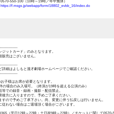
70-550-100（10時～19時／年中無休）
ム
https://f.msgs.jp/webapp/form/18802_evbb_16/index.do
--------------
レジットカード」のみとなります。
般販売はございません。
--------------
ど詳細はよしもと漫才劇場ホームページでご確認ください。
--------------
上のお子様はお席が必要となります。
伴の場合のみ入場可。（終演が19時を超える公演のみ）
話等での録音・録画・撮影・配信禁止。
席後方に入りますので、予めご了承ください。
ますので予めご了承下さい。尚、変更に伴う払戻しは行いません。
に従わない場合はご退場頂く場合がございます。