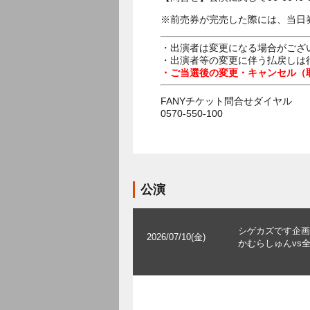
※前売券が完売した際には、当日
・出演者は変更になる場合がござ
・出演者等の変更に伴う払戻しは
・ご当選後の変更・キャンセル（
FANYチケット問合せダイヤル
0570-550-100
公演
シゲカズです企画
2026/07/10(金)
かむらしゅんvs