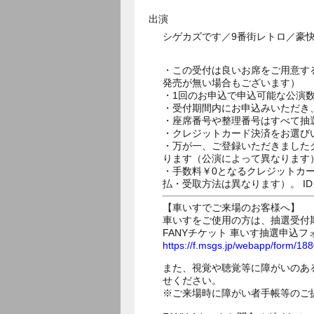
出演
シゲカズです／9番街レトロ／豪
・この受付は良いお席をご用意す
発売が無い場合もございます）
・1回のお申込で申込可能な公演
・受付期間内にお申込みいただき
・座席番号や整理番号はすべて抽
・クレジットカード決済をお選び
・万が一、ご登録いただきました
ります（公演によって異なります
・手数料￥0となるクレジットカ
払・受取方法は異なります）。 I
【車いすでご来場のお客様へ】
車いすをご使用の方は、抽選受付
FANYチケット 車いす抽選申込フ
https://f.msgs.jp/webapp/form/1
また、視覚や聴覚等に障がいのあ
せください。
※ご来場時に障がい者手帳等のご