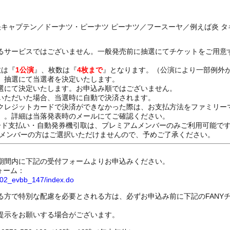
快キャプテン／ドーナツ・ピーナツ ピーナツ／フースーヤ／例えば炎 タ
るサービスではございません。一般発売前に抽選にてチケットをご用意
数は『
1公演
』、枚数は『
4枚まで
』となります。（公演により一部例外
、抽選にて当選者を決定いたします。
選にて決定いたします。お申込み順ではございません。
いただいた場合、当選時に自動で決済されます。
クレジットカードで決済ができなかった際は、お支払方法をファミリー
）。詳細は当落発表時のメールにてご確認ください。
ード支払い・自動発券機引取は、プレミアムメンバーのみご利用可能で
Dメンバーの方はご選択いただけませんので、予めご了承ください。
期間内に下記の受付フォームよりお申込みください。
ォーム：
8802_evbb_147/index.do
る方で特別な配慮を必要とされる方は、必ずお申込み前に下記のFANY
提示をお願いする場合がございます。