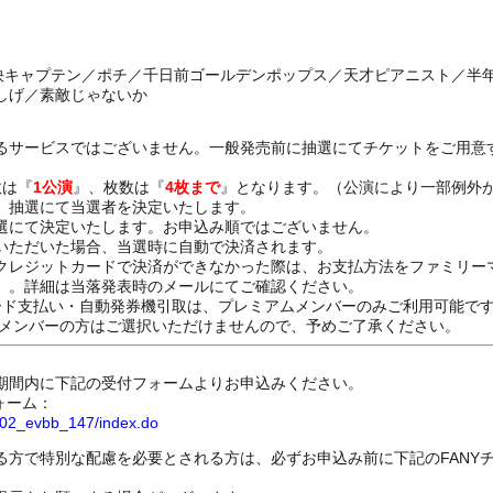
／豪快キャプテン／ポチ／千日前ゴールデンポップス／天才ピアニスト／半
しげ／素敵じゃないか
るサービスではございません。一般発売前に抽選にてチケットをご用意
数は『
1公演
』、枚数は『
4枚まで
』となります。（公演により一部例外
、抽選にて当選者を決定いたします。
選にて決定いたします。お申込み順ではございません。
いただいた場合、当選時に自動で決済されます。
クレジットカードで決済ができなかった際は、お支払方法をファミリー
）。詳細は当落発表時のメールにてご確認ください。
ード支払い・自動発券機引取は、プレミアムメンバーのみご利用可能で
Dメンバーの方はご選択いただけませんので、予めご了承ください。
期間内に下記の受付フォームよりお申込みください。
ォーム：
8802_evbb_147/index.do
る方で特別な配慮を必要とされる方は、必ずお申込み前に下記のFANY