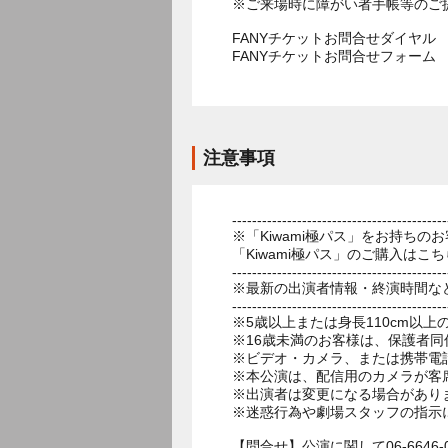
※ご来場時に障がい者手帳等のご
FANYチケットお問合せダイヤル 05
FANYチケットお問合せフォー
注意事項
-------------------------------------------
※「Kiwami極パス」をお持ち
「Kiwami極パス」のご購入はこちら→https:
-------------------------------------------
※最新の出演者情報・終演時間な
-------------------------------------------
※5歳以上または身長110cm以
※16歳未満のお客様は、保護者同
※ビデオ・カメラ、または携帯電
※本公演は、配信用のカメラが客
※出演者は変更になる場合があり
※迷惑行為や劇場スタッフの指示
【問合せ】公演に関して06-6646-