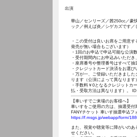
出演
華山／センリーズ／茜250cc
ック／例えば炎／シゲカズです／
・この受付は良いお席をご用意す
発売が無い場合もございます）
・1回のお申込で申込可能な公演
・受付期間内にお申込みいただき
・座席番号や整理番号はすべて抽
・クレジットカード決済をお選び
・万が一、ご登録いただきました
ります（公演によって異なります
・手数料￥0となるクレジットカ
払・受取方法は異なります）。 I
【車いすでご来場のお客様へ】
車いすをご使用の方は、抽選受付
FANYチケット 車いす抽選申込フ
https://f.msgs.jp/webapp/form/1
また、視覚や聴覚等に障がいのあ
せください。