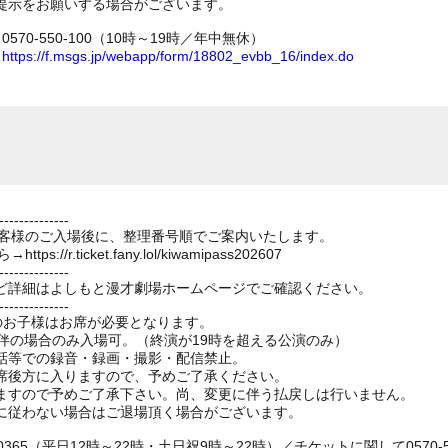
提示をお願いする場合がございます。
70-550-100（10時～19時／年中無休）
ム
https://f.msgs.jp/webapp/form/18802_evbb_16/index.do
--------------
のお客様のご入場後に、整理番号順でご案内いたします。
//r.ticket.fany.lol/kiwamipass202607
--------------
ど詳細はよしもと漫才劇場ホームページでご確認ください。
--------------
上のお子様はお席が必要となります。
伴の場合のみ入場可。（終演が19時を超える公演のみ）
話等での録音・録画・撮影・配信禁止。
席後方に入りますので、予めご了承ください。
ますので予めご了承下さい。尚、変更に伴う払戻しは行いません。
に従わない場合はご退場頂く場合がございます。
0365（平日12時～22時・土日祝9時～22時）／チケットに関して0570-55