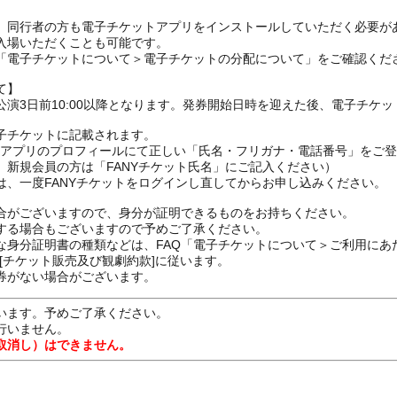
、同行者の方も電子チケットアプリをインストールしていただく必要が
入場いただくことも可能です。
の「電子チケットについて＞電子チケットの分配について」をご確認くだ
て】
演3日前10:00以降となります。発券開始日時を迎えた後、電子チケ
子チケットに記載されます。
FANYアプリのプロフィールにて正しい「氏名・フリガナ・電話番号」を
、新規会員の方は「FANYチケット氏名」にご記入ください）
は、一度FANYチケットをログインし直してからお申し込みください
合がございますので、身分が証明できるものをお持ちください。
する場合もございますので予めご了承ください。
な身分証明書の種類などは、FAQ「電子チケットについて＞ご利用にあ
[チケット販売及び観劇約款]に従います。
券がない場合がございます。
います。予めご了承ください。
行いません。
取消し）はできません。