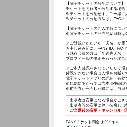
【電子チケットの分配について】
チケットを同行者へ分配する場合
※チケットを分配せず、ご一緒に
※チケットの分配方法は、FAQ
【電子チケットのご入場時につい
※電子チケットの発券開始日時は公
※ご登録いただいた「氏名」が電
お申し込み前に、FANY ID、
（既存会員の方は「配送先氏名」
プロフィールの修正を行った場合
※ご本人確認をさせていただく場
確認できない場合は入場をお断り
電子チケットアプリの詳細、有効
※観劇にあたっては吉本HP掲載の
※前売券が完売した際には、当日
・出演者は変更になる場合がござ
・出演者等の変更に伴う払戻しは
・ご当選後の変更・キャンセル（
FANYチケット問合せダイヤル