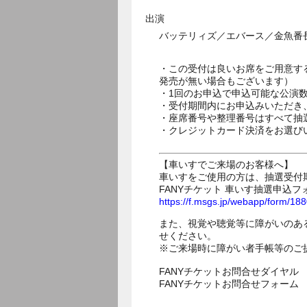
出演
バッテリィズ／エバース／金魚番
・この受付は良いお席をご用意す
発売が無い場合もございます）
・1回のお申込で申込可能な公演
・受付期間内にお申込みいただき
・座席番号や整理番号はすべて抽
・クレジットカード決済をお選び
【車いすでご来場のお客様へ】
車いすをご使用の方は、抽選受付
FANYチケット 車いす抽選申込フ
https://f.msgs.jp/webapp/form/1
また、視覚や聴覚等に障がいのあ
せください。
※ご来場時に障がい者手帳等のご
FANYチケットお問合せダイヤル 05
FANYチケットお問合せフォー