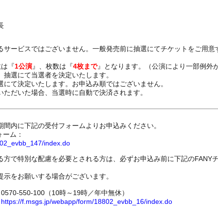
長
るサービスではございません。一般発売前に抽選にてチケットをご用意
数は『
1公演
』、枚数は『
4枚まで
』となります。（公演により一部例外
、抽選にて当選者を決定いたします。
選にて決定いたします。お申込み順ではございません。
いただいた場合、当選時に自動で決済されます。
期間内に下記の受付フォームよりお申込みください。
ォーム：
8802_evbb_147/index.do
る方で特別な配慮を必要とされる方は、必ずお申込み前に下記のFANY
提示をお願いする場合がございます。
70-550-100（10時～19時／年中無休）
ム
https://f.msgs.jp/webapp/form/18802_evbb_16/index.do