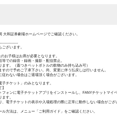
岡 大和証券劇場ホームページでご確認ください。
--------------
もございます。
以上のお子様はお席が必要となります。
話等での録音・録画・撮影・配信禁止。
ります。（蓋つきペットボトルの飲物のみ持ち込み可）
ますので予めご了承下さい。尚、変更に伴う払戻しは行いません。
電子チケット」のみとなります。
て】
トフォンに電子チケットアプリをインストールし、FANYチケットマイ
ります。
り、電子チケットの表示や入場処理の際に正常に動作しない場合がござ
ール方法は、メニュー「ご利用ガイド」をご確認ください。