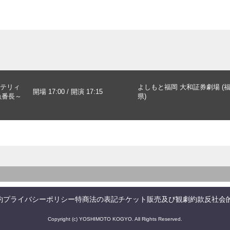
テリィ
よしもと福岡 大和証券劇場 (
開場 17:00 / 開演 17:15
魚番長～
県)
約
プライバシーポリシー
特商法の表記
チケット販売及び観劇約款
反社会
Copyright (c) YOSHIMOTO KOGYO. All Rights Reserved.