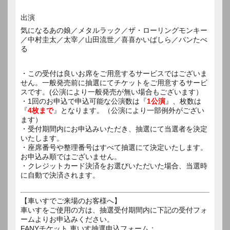
出演
気になるあの娘／メタルラック／ザ・ローリングモンキー
／中村圭太／太宰／山田流世／喜喜かいばしら／パンたべ
る
・この受付は良いお席をご用意するサービスではございま
せん。一般発売前に抽選にてチケットをご用意するサービ
スです。(公演により一般発売が無い場合もございます）
・1回のお申込で申込可能な公演数は『
1公演
』、枚数は
『
4枚まで
』となります。（公演により一部例外がござい
ます）
・受付期間内にお申込みいただき、抽選にて当選者を決定
いたします。
・座席番号や整理番号はすべて抽選にて決定いたします。
お申込み順ではございません。
・クレジットカード決済をお選びいただいた場合、当選時
に自動で決済されます。
【車いすでご来場のお客様へ】
車いすをご使用の方は、抽選受付期間内に下記の受付フォ
ームよりお申込みください。
FANYチケット 車いす抽選申込フォーム：