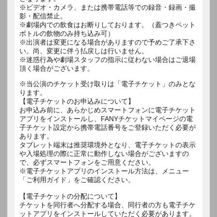
※ビデオ・カメラ、または携帯電話等での録音・録画・撮
影・配信禁止。
※劇場内での飲食はお断りしております。（蓋つきペット
ボトルの飲物のみ持ち込み可）
※出演者は変更になる場合がありますので予めご了承下さ
い。尚、変更に伴う払戻しは行いません。
※迷惑行為や劇場スタッフの指示に従わない場合はご退場
※当公演のチケット受け取りは「電子チケット」のみとな
ります。
【電子チケットのお申込みについて】
お申込み前に、あらかじめスマートフォンに電子チケット
アプリをインストールし、FANYチケットマイページの電
子チケット設定から携帯電話番号をご登録いただく必要が
あります。
タブレット端末は推奨環境外となり、電子チケットの表示
や入場処理の際に正常に動作しない場合がございますの
で、必ずスマートフォンをご用意ください。
※電子チケットアプリのインストール方法は、メニュー
「ご利用ガイド」をご確認ください。
【電子チケットの分配について】
チケットを同行者へ分配する場合、同行者の方も電子チケ
ットアプリをインストールしていただく必要があります。