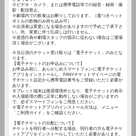
※ビデオ・カメラ、または携帯電話等での録音・録画・撮
影・配信禁止。
※劇場内での飲食はお断りしております。（蓋つきペット
ボトルの飲物のみ持ち込み可）
※出演者は変更になる場合がありますので予めご了承下さ
い。尚、変更に伴う払戻しは行いません。
※迷惑行為や劇場スタッフの指示に従わない場合はご退場
※当公演のチケット受け取りは「電子チケット」のみとな
ります。
【電子チケットのお申込みについて】
お申込み前に、あらかじめスマートフォンに電子チケット
アプリをインストールし、FANYチケットマイページの電
子チケット設定から携帯電話番号をご登録いただく必要が
あります。
タブレット端末は推奨環境外となり、電子チケットの表示
や入場処理の際に正常に動作しない場合がございますの
で、必ずスマートフォンをご用意ください。
※電子チケットアプリのインストール方法は、メニュー
「ご利用ガイド」をご確認ください。
【電子チケットの分配について】
チケットを同行者へ分配する場合、同行者の方も電子チケ
ットアプリをインストールしていただく必要があります。