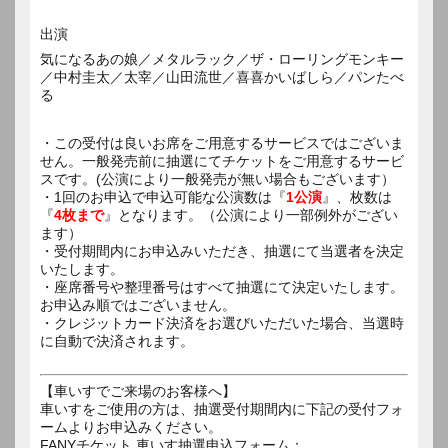
出演
気になるあの娘／メタルラック／ザ・ローリングモンキー
／中村圭太／太宰／山田流世／喜喜かいばしら／パンたべ
る
・この受付は良いお席をご用意するサービスではございま
せん。一般発売前に抽選にてチケットをご用意するサービ
スです。(公演により一般発売が無い場合もございます）
・1回のお申込で申込可能な公演数は『
1公演
』、枚数は
『
4枚まで
』となります。（公演により一部例外がござい
ます）
・受付期間内にお申込みいただき、抽選にて当選者を決定
いたします。
・座席番号や整理番号はすべて抽選にて決定いたします。
お申込み順ではございません。
・クレジットカード決済をお選びいただいた場合、当選時
に自動で決済されます。
【車いすでご来場のお客様へ】
車いすをご使用の方は、抽選受付期間内に下記の受付フォ
ームよりお申込みください。
FANYチケット 車いす抽選申込フォーム：