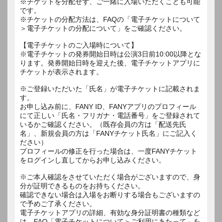
※チケットを分配せず、ご一緒に入場いただくことも可能
です。
※チケットの分配方法は、FAQの「電子チケットについて
＞電子チケットの分配について」をご確認ください。
【電子チケットのご入場時について】
※電子チケットの発券開始日時は公演3日前10:00以降とな
ります。発券開始日時を迎えた後、電子チケットアプリに
チケットが表示されます。
※ご登録いただいた「氏名」が電子チケットに記載されま
す。
お申し込み前に、FANY ID、FANYアプリのプロフィール
にて正しい「氏名・フリガナ・電話番号」をご登録されて
いるかご確認ください。（既存会員の方は「配送先氏
名」、新規会員の方は「FANYチケット氏名」にご記入く
ださい）
プロフィールの修正を行った場合は、一度FANYチケット
をログインし直してからお申し込みください。
※ご本人確認をさせていただく場合がございますので、身
分が証明できるものをお持ちください。
確認できない場合は入場をお断りする場合もございますの
で予めご了承ください。
電子チケットアプリの詳細、有効な身分証明書の種類など
は、FAQ「電子チケットについて＞ご利用にあたって」を