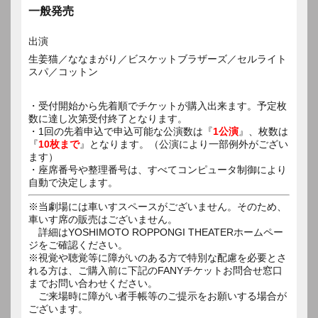
一般発売
出演
生姜猫／ななまがり／ビスケットブラザーズ／セルライト
スパ／コットン
・受付開始から先着順でチケットが購入出来ます。予定枚
数に達し次第受付終了となります。
・1回の先着申込で申込可能な公演数は『
1公演
』、枚数は
『
10枚まで
』となります。（公演により一部例外がござい
ます）
・座席番号や整理番号は、すべてコンピュータ制御により
自動で決定します。
※当劇場には車いすスペースがございません。そのため、
車いす席の販売はございません。
詳細はYOSHIMOTO ROPPONGI THEATERホームペー
ジをご確認ください。
※視覚や聴覚等に障がいのある方で特別な配慮を必要とさ
れる方は、ご購入前に下記のFANYチケットお問合せ窓口
までお問い合わせください。
ご来場時に障がい者手帳等のご提示をお願いする場合が
ございます。