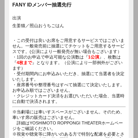
FANY IDメンバー抽選先行
出演
生姜猫／照山おうちごはん
・この受付は良いお席をご用意するサービスではございま
せん。一般発売前に抽選にてチケットをご用意するサービ
スです。(公演により一般発売が無い場合もございます）
・1回のお申込で申込可能な公演数は『
1公演
』、枚数は
『
4枚まで
』となります。（公演により一部例外がござい
ます）
・受付期間内にお申込みいただき、抽選にて当選者を決定
いたします。
・座席番号や整理番号はすべて抽選にて決定いたします。
お申込み順ではございません。
・クレジットカード決済をお選びいただいた場合、当選時
に自動で決済されます。
※当劇場には車いすスペースがございません。そのため、
車いす席の販売はございません。
詳細はYOSHIMOTO ROPPONGI THEATERホームペー
ジをご確認ください。
※視覚や聴覚等に障がいのある方で特別な配慮を必要とさ