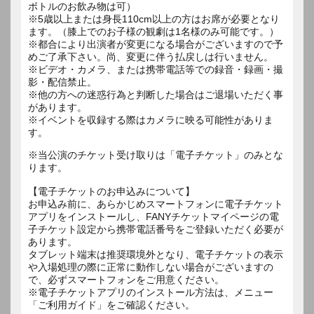
ボトルのお飲み物は可）
※5歳以上または身長110cm以上の方はお席が必要となり
ます。（膝上でのお子様の観劇は1名様のみ可能です。）
※都合により出演者が変更になる場合がございますので予
めご了承下さい。尚、変更に伴う払戻しは行いません。
※ビデオ・カメラ、または携帯電話等での録音・録画・撮
影・配信禁止。
※他の方への迷惑行為と判断した場合はご退場いただく事
があります。
※イベントを収録する際はカメラに映る可能性がありま
す。
※当公演のチケット受け取りは「電子チケット」のみとな
ります。
【電子チケットのお申込みについて】
お申込み前に、あらかじめスマートフォンに電子チケット
アプリをインストールし、FANYチケットマイページの電
子チケット設定から携帯電話番号をご登録いただく必要が
あります。
タブレット端末は推奨環境外となり、電子チケットの表示
や入場処理の際に正常に動作しない場合がございますの
で、必ずスマートフォンをご用意ください。
※電子チケットアプリのインストール方法は、メニュー
「ご利用ガイド」をご確認ください。