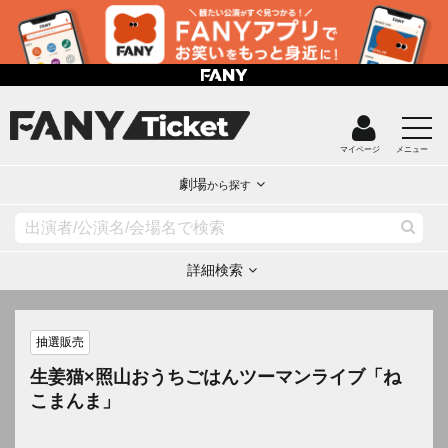
マイページ
メニュー
劇場
から探す
詳細検索
抽選販売
生姜猫×照山おうちごはんツーマンライブ「ね
こまんま」