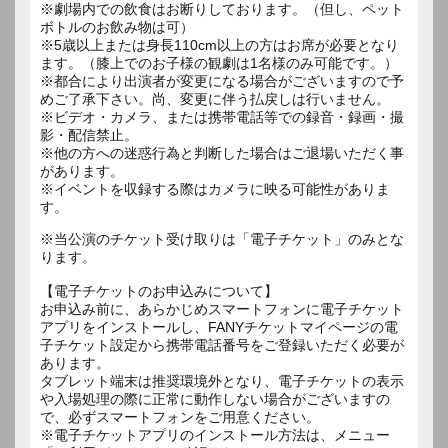
※劇場内での飲食はお断りしております。（但し、ペット
ボトルのお飲み物は可）
※5歳以上または身長110cm以上の方はお席が必要となり
ます。（膝上でのお子様の観劇は1名様のみ可能です。）
※都合により出演者が変更になる場合がございますので予
めご了承下さい。尚、変更に伴う払戻しは行いません。
※ビデオ・カメラ、または携帯電話等での録音・録画・撮
影・配信禁止。
※他の方への迷惑行為と判断した場合はご退場いただく事
があります。
※イベントを収録する際はカメラに映る可能性がありま
す。
※当公演のチケット受け取りは「電子チケット」のみとな
ります。
【電子チケットのお申込みについて】
お申込み前に、あらかじめスマートフォンに電子チケット
アプリをインストールし、FANYチケットマイページの電
子チケット設定から携帯電話番号をご登録いただく必要が
あります。
タブレット端末は推奨環境外となり、電子チケットの表示
や入場処理の際に正常に動作しない場合がございますの
で、必ずスマートフォンをご用意ください。
※電子チケットアプリのインストール方法は、メニュー