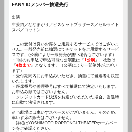
FANY IDメンバー抽選先行
出演
生姜猫／ななまがり／ビスケットブラザーズ／セルライト
スパ／コットン
・この受付は良いお席をご用意するサービスではございま
せん。一般発売前に抽選にてチケットをご用意するサービ
スです。(公演により一般発売が無い場合もございます）
・1回のお申込で申込可能な公演数は『
1公演
』、枚数は
『
4枚まで
』となります。（公演により一部例外がござい
ます）
・受付期間内にお申込みいただき、抽選にて当選者を決定
いたします。
・座席番号や整理番号はすべて抽選にて決定いたします。
お申込み順ではございません。
・クレジットカード決済をお選びいただいた場合、当選時
に自動で決済されます。
※当劇場には車いすスペースがございません。そのため、
車いす席の販売はございません。
詳細はYOSHIMOTO ROPPONGI THEATERホームペー
ジをご確認ください。