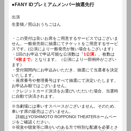
●FANY IDプレミアムメンバー抽選先行
出演
生姜猫／照山おうちごはん
・この受付は良いお席をご用意するサービスではございま
せん。一般発売前に抽選にてチケットをご用意するサービ
スです。(公演により一般発売が無い場合もございます）
・1回のお申込で申込可能な公演数は『
1公演
』、枚数は
『
4枚まで
』となります。（公演により一部例外がござい
ます）
・受付期間内にお申込みいただき、抽選にて当選者を決定
いたします。
・座席番号や整理番号はすべて抽選にて決定いたします。
お申込み順ではございません。
・クレジットカード決済をお選びいただいた場合、当選時
に自動で決済されます。
※当劇場には車いすスペースがございません。そのため、
車いす席の販売はございません。
詳細はYOSHIMOTO ROPPONGI THEATERホームペー
ジをご確認ください。
※視覚や聴覚等に障がいのある方で特別な配慮を必要とさ