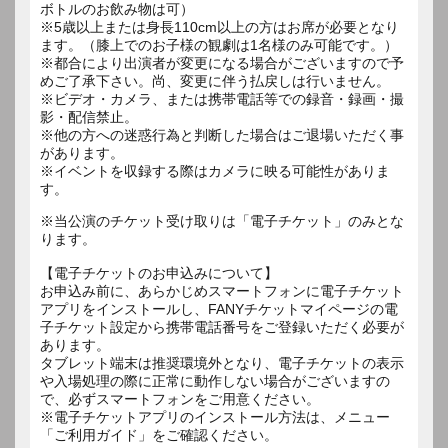
ボトルのお飲み物は可）
※5歳以上または身長110cm以上の方はお席が必要となり
ます。（膝上でのお子様の観劇は1名様のみ可能です。）
※都合により出演者が変更になる場合がございますので予
めご了承下さい。尚、変更に伴う払戻しは行いません。
※ビデオ・カメラ、または携帯電話等での録音・録画・撮
影・配信禁止。
※他の方への迷惑行為と判断した場合はご退場いただく事
があります。
※イベントを収録する際はカメラに映る可能性がありま
す。
※当公演のチケット受け取りは「電子チケット」のみとな
ります。
【電子チケットのお申込みについて】
お申込み前に、あらかじめスマートフォンに電子チケット
アプリをインストールし、FANYチケットマイページの電
子チケット設定から携帯電話番号をご登録いただく必要が
あります。
タブレット端末は推奨環境外となり、電子チケットの表示
や入場処理の際に正常に動作しない場合がございますの
で、必ずスマートフォンをご用意ください。
※電子チケットアプリのインストール方法は、メニュー
「ご利用ガイド」をご確認ください。