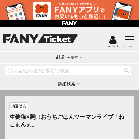
マイページ
メニュー
劇場
から探す
詳細検索
抽選販売
生姜猫×照山おうちごはんツーマンライブ「ね
こまんま」