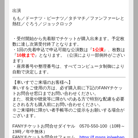
出演
もも／ドーナツ・ピーナツ／タチマチ／ファンファーレと
熱狂／ぐろう／ジョックロック
・受付開始から先着順でチケットが購入出来ます。予定枚
数に達し次第受付終了となります。
・1回の先着申込で申込可能な公演数は『
1公演
』、枚数は
『
10枚まで
』となります。（公演により一部例外がござい
ます）
・座席番号や整理番号は、すべてコンピュータ制御により
自動で決定します。
【車いすでご来場のお客様へ】
車いすをご使用の方は、必ず購入前に下記のFANYチケッ
トお問合せ窓口までお問い合わせください。
また、視覚や聴覚等に障がいのある方で特別な配慮を必要
とされる方も購入前にお問い合わせください。
※ご来場時に障がい者手帳等のご提示をお願いする場合が
ございます。
FANYチケットお問合せダイヤル 0570-550-100（10時～
19時／年中無休）
FANYチケットお問合せフォーム
https://f.msgs.jp/webap