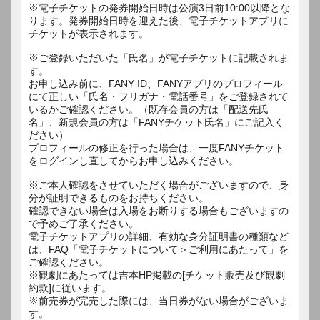
※電子チケットの発券開始日時は公演3日前10:00以降とな
ります。発券開始日時を迎えた後、電子チケットアプリに
チケットが表示されます。
※ご登録いただいた「氏名」が電子チケットに記載されま
す。
お申し込み前に、FANY ID、FANYアプリのプロフィール
にて正しい「氏名・フリガナ・電話番号」をご登録されて
いるかご確認ください。（既存会員の方は「配送先氏
名」、新規会員の方は「FANYチケット氏名」にご記入く
ださい）
プロフィールの修正を行った場合は、一度FANYチケット
をログインし直してからお申し込みください。
※ご本人確認をさせていただく場合がございますので、身
分が証明できるものをお持ちください。
確認できない場合は入場をお断りする場合もございますの
で予めご了承ください。
電子チケットアプリの詳細、有効な身分証明書の種類など
は、FAQ「電子チケットについて＞ご利用にあたって」を
ご確認ください。
※観劇にあたっては吉本HP掲載の[チケット販売及び観劇
約款]に従います。
※前売券が完売した際には、当日券がない場合がございま
す。