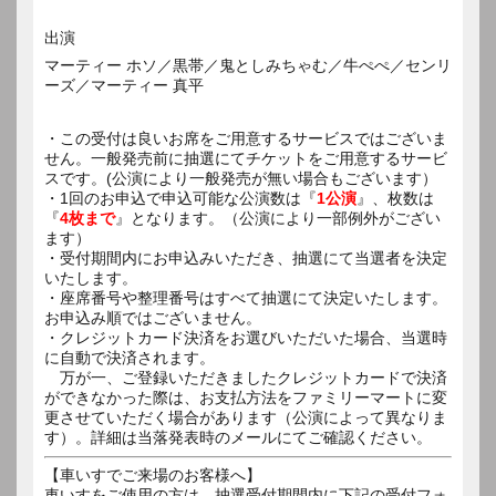
出演
マーティー ホソ／黒帯／鬼としみちゃむ／牛ぺぺ／センリ
ーズ／マーティー 真平
・この受付は良いお席をご用意するサービスではございま
せん。一般発売前に抽選にてチケットをご用意するサービ
スです。(公演により一般発売が無い場合もございます）
・1回のお申込で申込可能な公演数は『
1公演
』、枚数は
『
4枚まで
』となります。（公演により一部例外がござい
ます）
・受付期間内にお申込みいただき、抽選にて当選者を決定
いたします。
・座席番号や整理番号はすべて抽選にて決定いたします。
お申込み順ではございません。
・クレジットカード決済をお選びいただいた場合、当選時
に自動で決済されます。
万が一、ご登録いただきましたクレジットカードで決済
ができなかった際は、お支払方法をファミリーマートに変
更させていただく場合があります（公演によって異なりま
す）。詳細は当落発表時のメールにてご確認ください。
【車いすでご来場のお客様へ】
車いすをご使用の方は、抽選受付期間内に下記の受付フォ