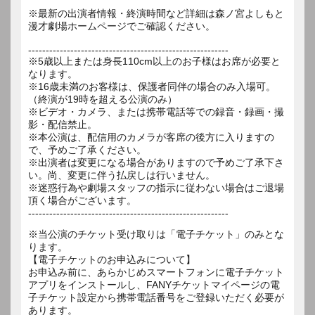
※最新の出演者情報・終演時間など詳細は森ノ宮よしもと
漫才劇場ホームページでご確認ください。
---------------------------------------------------------
※5歳以上または身長110cm以上のお子様はお席が必要と
なります。
※16歳未満のお客様は、保護者同伴の場合のみ入場可。
（終演が19時を超える公演のみ）
※ビデオ・カメラ、または携帯電話等での録音・録画・撮
影・配信禁止。
※本公演は、配信用のカメラが客席の後方に入りますの
で、予めご了承ください。
※出演者は変更になる場合がありますので予めご了承下さ
い。尚、変更に伴う払戻しは行いません。
※迷惑行為や劇場スタッフの指示に従わない場合はご退場
頂く場合がございます。
---------------------------------------------------------
※当公演のチケット受け取りは「電子チケット」のみとな
ります。
【電子チケットのお申込みについて】
お申込み前に、あらかじめスマートフォンに電子チケット
アプリをインストールし、FANYチケットマイページの電
子チケット設定から携帯電話番号をご登録いただく必要が
あります。