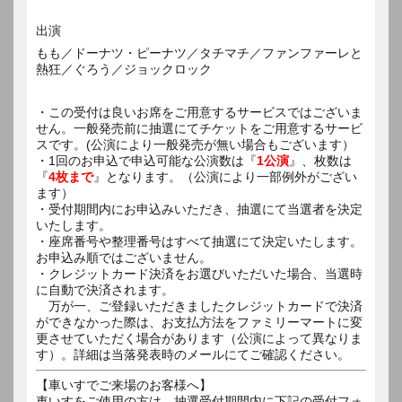
出演
もも／ドーナツ・ピーナツ／タチマチ／ファンファーレと
熱狂／ぐろう／ジョックロック
・この受付は良いお席をご用意するサービスではございま
せん。一般発売前に抽選にてチケットをご用意するサービ
スです。(公演により一般発売が無い場合もございます）
・1回のお申込で申込可能な公演数は『
1公演
』、枚数は
『
4枚まで
』となります。（公演により一部例外がござい
ます）
・受付期間内にお申込みいただき、抽選にて当選者を決定
いたします。
・座席番号や整理番号はすべて抽選にて決定いたします。
お申込み順ではございません。
・クレジットカード決済をお選びいただいた場合、当選時
に自動で決済されます。
万が一、ご登録いただきましたクレジットカードで決済
ができなかった際は、お支払方法をファミリーマートに変
更させていただく場合があります（公演によって異なりま
す）。詳細は当落発表時のメールにてご確認ください。
【車いすでご来場のお客様へ】
車いすをご使用の方は、抽選受付期間内に下記の受付フォ