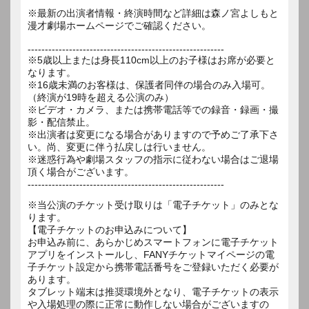
※最新の出演者情報・終演時間など詳細は森ノ宮よしもと
漫才劇場ホームページでご確認ください。
---------------------------------------------------------
※5歳以上または身長110cm以上のお子様はお席が必要と
なります。
※16歳未満のお客様は、保護者同伴の場合のみ入場可。
（終演が19時を超える公演のみ）
※ビデオ・カメラ、または携帯電話等での録音・録画・撮
影・配信禁止。
※出演者は変更になる場合がありますので予めご了承下さ
い。尚、変更に伴う払戻しは行いません。
※迷惑行為や劇場スタッフの指示に従わない場合はご退場
頂く場合がございます。
---------------------------------------------------------
※当公演のチケット受け取りは「電子チケット」のみとな
ります。
【電子チケットのお申込みについて】
お申込み前に、あらかじめスマートフォンに電子チケット
アプリをインストールし、FANYチケットマイページの電
子チケット設定から携帯電話番号をご登録いただく必要が
あります。
タブレット端末は推奨環境外となり、電子チケットの表示
や入場処理の際に正常に動作しない場合がございますの