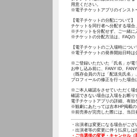
用意ください。
※電子チケットアプリのインスト
【電子チケットの分配について】
チケットを同行者へ分配する場合
※チケットを分配せず、ご一緒に
※チケットの分配方法は、FAQ
【電子チケットのご入場時につい
※電子チケットの発券開始日時は公
※ご登録いただいた「氏名」が電
お申し込み前に、FANY ID、
（既存会員の方は「配送先氏名」
プロフィールの修正を行った場合
※ご本人確認をさせていただく場
確認できない場合は入場をお断り
電子チケットアプリの詳細、有効
※観劇にあたっては吉本HP掲載の
※前売券が完売した際には、当日
・出演者は変更になる場合がござ
・出演者等の変更に伴う払戻しは
・ご当選後の変更・キャンセル（