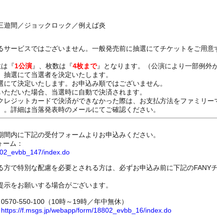
三遊間／ジョックロック／例えば炎
るサービスではございません。一般発売前に抽選にてチケットをご用意
数は『
1公演
』、枚数は『
4枚まで
』となります。（公演により一部例外
、抽選にて当選者を決定いたします。
選にて決定いたします。お申込み順ではございません。
いただいた場合、当選時に自動で決済されます。
レジットカードで決済ができなかった際は、お支払方法をファミリー
）。詳細は当落発表時のメールにてご確認ください。
期間内に下記の受付フォームよりお申込みください。
ォーム：
8802_evbb_147/index.do
る方で特別な配慮を必要とされる方は、必ずお申込み前に下記のFANY
提示をお願いする場合がございます。
70-550-100（10時～19時／年中無休）
ム
https://f.msgs.jp/webapp/form/18802_evbb_16/index.do