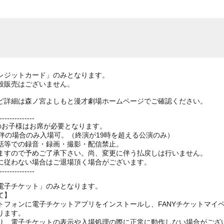
レジットカード」のみとなります。
般販売はございません。
ど詳細は森ノ宮よしもと漫才劇場ホームページでご確認ください。
--------------
上のお子様はお席が必要となります。
伴の場合のみ入場可。（終演が19時を超える公演のみ）
話等での録音・録画・撮影・配信禁止。
ますので予めご了承下さい。尚、変更に伴う払戻しは行いません。
に従わない場合はご退場頂く場合がございます。
--------------
電子チケット」のみとなります。
て】
トフォンに電子チケットアプリをインストールし、FANYチケットマイ
ります。
り、電子チケットの表示や入場処理の際に正常に動作しない場合がござ