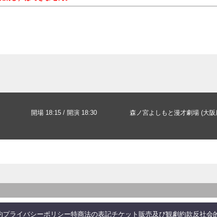
開場 18:15 / 開演 18:30
森ノ宮よしもと漫才劇場 (大阪
約
プライバシーポリシー
特商法の表記
チケット販売及び観劇約款
反社会