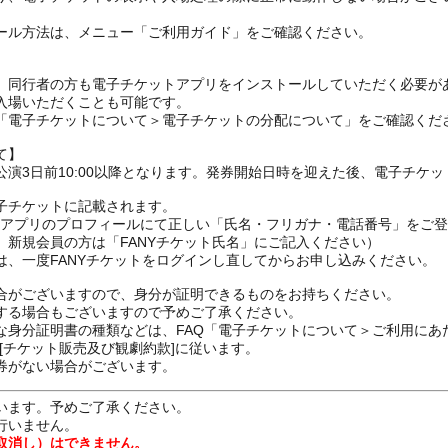
ール方法は、メニュー「ご利用ガイド」をご確認ください。
、同行者の方も電子チケットアプリをインストールしていただく必要が
入場いただくことも可能です。
の「電子チケットについて＞電子チケットの分配について」をご確認くだ
て】
演3日前10:00以降となります。発券開始日時を迎えた後、電子チケ
子チケットに記載されます。
FANYアプリのプロフィールにて正しい「氏名・フリガナ・電話番号」を
、新規会員の方は「FANYチケット氏名」にご記入ください）
は、一度FANYチケットをログインし直してからお申し込みください
合がございますので、身分が証明できるものをお持ちください。
する場合もございますので予めご了承ください。
な身分証明書の種類などは、FAQ「電子チケットについて＞ご利用にあ
[チケット販売及び観劇約款]に従います。
券がない場合がございます。
います。予めご了承ください。
行いません。
取消し）はできません。