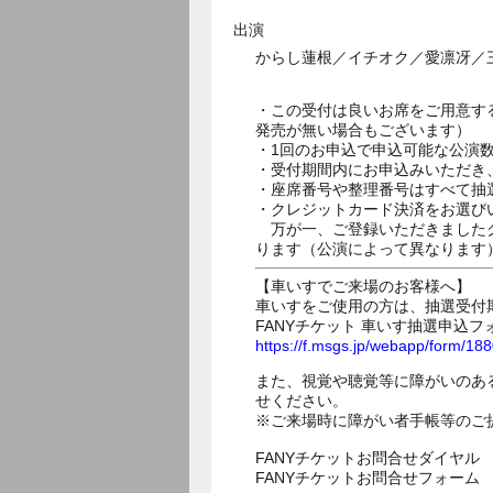
出演
からし蓮根／イチオク／愛凛冴／
・この受付は良いお席をご用意す
発売が無い場合もございます）
・1回のお申込で申込可能な公演
・受付期間内にお申込みいただき
・座席番号や整理番号はすべて抽
・クレジットカード決済をお選び
万が一、ご登録いただきましたク
ります（公演によって異なります
【車いすでご来場のお客様へ】
車いすをご使用の方は、抽選受付
FANYチケット 車いす抽選申込フ
https://f.msgs.jp/webapp/form/1
また、視覚や聴覚等に障がいのあ
せください。
※ご来場時に障がい者手帳等のご
FANYチケットお問合せダイヤル 05
FANYチケットお問合せフォー