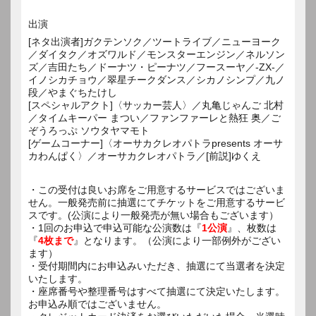
出演
[ネタ出演者]ガクテンソク／ツートライブ／ニューヨーク
／ダイタク／オズワルド／モンスターエンジン／ネルソン
ズ／吉田たち／ドーナツ・ピーナツ／フースーヤ／-ZX-／
イノシカチョウ／翠星チークダンス／シカノシンプ／九ノ
段／やまぐちたけし
[スペシャルアクト]〈サッカー芸人〉／丸亀じゃんご 北村
／タイムキーパー まつい／ファンファーレと熱狂 奥／ご
ぞうろっぷ ソウタヤマモト
[ゲームコーナー]〈オーサカクレオパトラpresents オーサ
カわんぱく〉／オーサカクレオパトラ／[前説]ゆくえ
・この受付は良いお席をご用意するサービスではございま
せん。一般発売前に抽選にてチケットをご用意するサービ
スです。(公演により一般発売が無い場合もございます）
・1回のお申込で申込可能な公演数は『
1公演
』、枚数は
『
4枚まで
』となります。（公演により一部例外がござい
ます）
・受付期間内にお申込みいただき、抽選にて当選者を決定
いたします。
・座席番号や整理番号はすべて抽選にて決定いたします。
お申込み順ではございません。