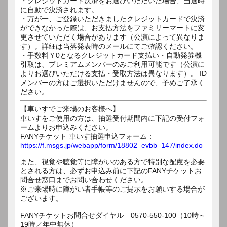
・クレジットカード決済をお選びいただいた場合、当選時
に自動で決済されます。
・万が一、ご登録いただきましたクレジットカードで決済
ができなかった際は、お支払方法をファミリーマートに変
更させていただく場合があります（公演によって異なりま
す）。詳細は当落発表時のメールにてご確認ください。
・手数料￥0となるクレジットカード支払い・自動発券機
引取は、プレミアムメンバーのみご利用可能です（公演に
よりお選びいただける支払・受取方法は異なります）。 ID
メンバーの方はご選択いただけませんので、予めご了承く
ださい。
【車いすでご来場のお客様へ】
車いすをご使用の方は、抽選受付期間内に下記の受付フォ
ームよりお申込みください。
FANYチケット 車いす抽選申込フォーム：
https://f.msgs.jp/webapp/form/18802_evbb_147/index.do
また、視覚や聴覚等に障がいのある方で特別な配慮を必要
とされる方は、必ずお申込み前に下記のFANYチケットお
問合せ窓口までお問い合わせください。
※ご来場時に障がい者手帳等のご提示をお願いする場合が
ございます。
FANYチケットお問合せダイヤル 0570-550-100（10時～
19時／年中無休）