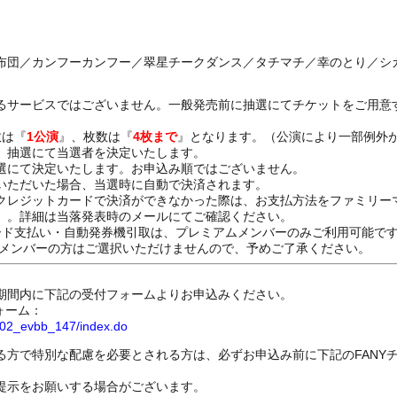
布団／カンフーカンフー／翠星チークダンス／タチマチ／幸のとり／シ
るサービスではございません。一般発売前に抽選にてチケットをご用意
数は『
1公演
』、枚数は『
4枚まで
』となります。（公演により一部例外
、抽選にて当選者を決定いたします。
選にて決定いたします。お申込み順ではございません。
いただいた場合、当選時に自動で決済されます。
クレジットカードで決済ができなかった際は、お支払方法をファミリー
）。詳細は当落発表時のメールにてご確認ください。
ード支払い・自動発券機引取は、プレミアムメンバーのみご利用可能で
Dメンバーの方はご選択いただけませんので、予めご了承ください。
期間内に下記の受付フォームよりお申込みください。
ォーム：
8802_evbb_147/index.do
る方で特別な配慮を必要とされる方は、必ずお申込み前に下記のFANY
提示をお願いする場合がございます。