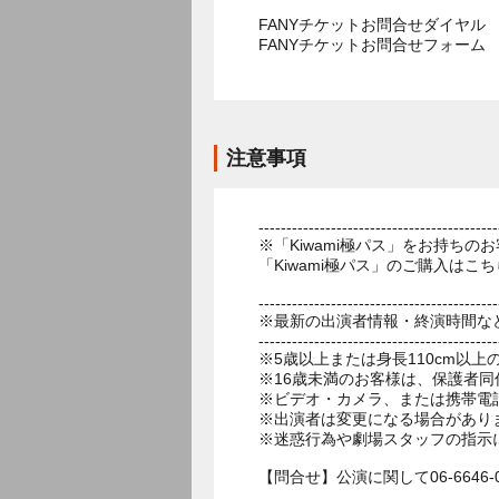
FANYチケットお問合せダイヤル 05
FANYチケットお問合せフォー
注意事項
-------------------------------------------
※「Kiwami極パス」をお持ち
「Kiwami極パス」のご購入はこちら→https:
-------------------------------------------
※最新の出演者情報・終演時間な
-------------------------------------------
※5歳以上または身長110cm以
※16歳未満のお客様は、保護者同
※ビデオ・カメラ、または携帯電
※出演者は変更になる場合があり
※迷惑行為や劇場スタッフの指示
【問合せ】公演に関して06-6646-