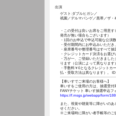
出演
ゲスト:ダブルヒガシ／
祇園／デルマパンゲ／黒帯／ザ・
・この受付は良いお席をご用意す
発売が無い場合もございます）
・1回のお申込で申込可能な公演
・受付期間内にお申込みいただき
・座席番号や整理番号はすべて抽
・クレジットカード決済をお選び
・万が一、ご登録いただきました
ります（公演によって異なります
・手数料￥0となるクレジットカ
払・受取方法は異なります）。 I
【車いすでご来場のお客様へ】
車いすをご使用の方は、抽選受付
FANYチケット 車いす抽選申込フ
https://f.msgs.jp/webapp/form/1
また、視覚や聴覚等に障がいのあ
せください。
※ご来場時に障がい者手帳等のご