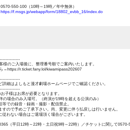
70-550-100（10時～19時／年中無休）
ム
https://f.msgs.jp/webapp/form/18802_evbb_16/index.do
--------------
のお客様のご入場後に、整理番号順でご案内いたします。
//r.ticket.fany.lol/kiwamipass202607
--------------
ど詳細はよしもと漫才劇場ホームページでご確認ください。
--------------
上のお子様はお席が必要となります。
伴の場合のみ入場可。（終演が19時を超える公演のみ）
話等での録音・録画・撮影・配信禁止。
ますので予めご了承下さい。尚、変更に伴う払戻しは行いません。
に従わない場合はご退場頂く場合がございます。
0365（平日12時～22時・土日祝9時～22時）／チケットに関して0570-55