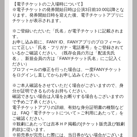
【電子チケットのご入場時について】
※電子チケットの発券開始日時は公演3日前10:00以降とな
ります。発券開始日時を迎えた後、電子チケットアプリに
チケットが表示されます。
※ご登録いただいた「氏名」が電子チケットに記載されま
す。
お申し込み前に、FANY ID、FANYアプリのプロフィール
にて正しい「氏名・フリガナ・電話番号」をご登録されて
いるかご確認ください。（既存会員の方は「配送先氏
名」、新規会員の方は「FANYチケット氏名」にご記入く
ださい）
プロフィールの修正を行った場合は、一度FANYチケット
をログインし直してからお申し込みください。
※ご本人確認をさせていただく場合がございますので、身
分が証明できるものをお持ちください。
確認できない場合は入場をお断りする場合もございますの
で予めご了承ください。
電子チケットアプリの詳細、有効な身分証明書の種類など
は、FAQ「電子チケットについて＞ご利用にあたって」を
ご確認ください。
※観劇にあたっては吉本ＨＰ掲載の[チケット販売及び観劇
約款]に従います。
※前売券が完売した際には、当日券がない場合がございま