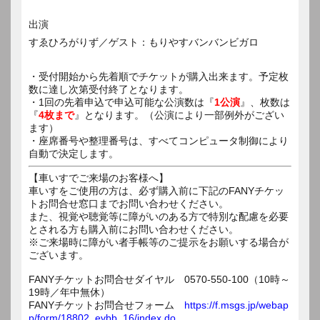
出演
すゑひろがりず／ゲスト：もりやすバンバンビガロ
・受付開始から先着順でチケットが購入出来ます。予定枚
数に達し次第受付終了となります。
・1回の先着申込で申込可能な公演数は『
1公演
』、枚数は
『
4枚まで
』となります。（公演により一部例外がござい
ます）
・座席番号や整理番号は、すべてコンピュータ制御により
自動で決定します。
【車いすでご来場のお客様へ】
車いすをご使用の方は、必ず購入前に下記のFANYチケッ
トお問合せ窓口までお問い合わせください。
また、視覚や聴覚等に障がいのある方で特別な配慮を必要
とされる方も購入前にお問い合わせください。
※ご来場時に障がい者手帳等のご提示をお願いする場合が
ございます。
FANYチケットお問合せダイヤル 0570-550-100（10時～
19時／年中無休）
FANYチケットお問合せフォーム
https://f.msgs.jp/webap
p/form/18802_evbb_16/index.do