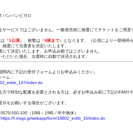
すバンバンビガロ
るサービスではございません。一般発売前に抽選にてチケットをご用意
数は『
1公演
』、枚数は『
4枚まで
』となります。（公演により一部例外
、抽選にて当選者を決定いたします。
選にて決定いたします。お申込み順ではございません。
いただいた場合、当選時に自動で決済されます。
期間内に下記の受付フォームよりお申込みください。
ォーム：
8802_evbb_147/index.do
る方で特別な配慮を必要とされる方は、必ずお申込み前に下記のFANY
提示をお願いする場合がございます。
70-550-100（10時～19時／年中無休）
ム
https://f.msgs.jp/webapp/form/18802_evbb_16/index.do