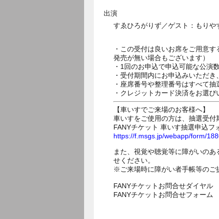
出演
すゑひろがりず／ゲスト：もりや
・この受付は良いお席をご用意す
発売が無い場合もございます）
・1回のお申込で申込可能な公演
・受付期間内にお申込みいただき
・座席番号や整理番号はすべて抽
・クレジットカード決済をお選び
【車いすでご来場のお客様へ】
車いすをご使用の方は、抽選受付
FANYチケット 車いす抽選申込フ
https://f.msgs.jp/webapp/form/1
また、視覚や聴覚等に障がいのあ
せください。
※ご来場時に障がい者手帳等のご
FANYチケットお問合せダイヤル 05
FANYチケットお問合せフォー