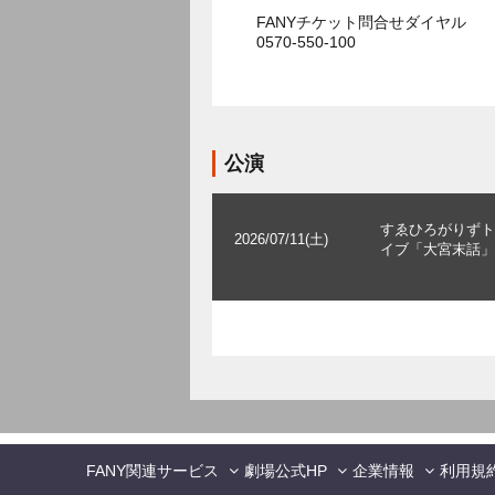
FANYチケット問合せダイヤル
0570-550-100
公演
すゑひろがりずト
2026/07/11(土)
イブ「大宮末話」
FANY関連サービス
劇場公式HP
企業情報
利用規