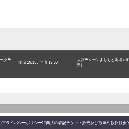
ークラ
大宮ラクーンよしもと劇場 (埼
開場 19:15 / 開演 19:30
県)
約
プライバシーポリシー
特商法の表記
チケット販売及び観劇約款
反社会