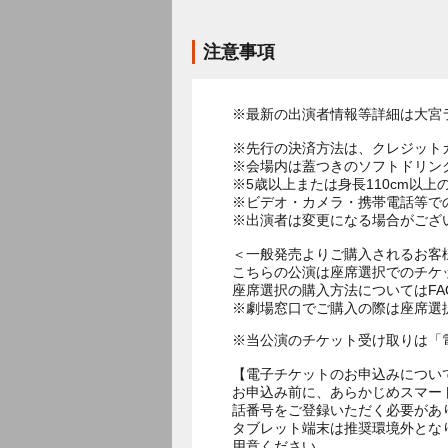
注意事項
※最新の出演者情報等詳細は大宮
※先行の決済方法は、クレジット
※会場内は蓋つきのソフトドリン
※5歳以上または身長110cm以
※ビデオ・カメラ・携帯電話等で
※出演者は変更になる場合がござ
＜一般発売よりご購入されるお客
こちらの公演は座席選択でのチケ
座席選択の購入方法についてはF
※劇場窓口でご購入の際は座席選
※当公演のチケット受け取りは「
【電子チケットのお申込みについ
お申込み前に、あらかじめスマー
話番号をご登録いただく必要があ
タブレット端末は推奨環境外とな
用意ください。