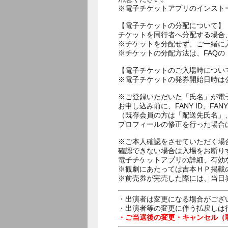
※電子チケットアプリのインスト
【電子チケットの分配について】
チケットを同行者へ分配する場合
※チケットを分配せず、ご一緒に
※チケットの分配方法は、FAQ
【電子チケットのご入場時につい
※電子チケットの発券開始日時は公
※ご登録いただいた「氏名」が電
お申し込み前に、FANY ID、
（既存会員の方は「配送先氏名」
プロフィールの修正を行った場合
※ご本人確認をさせていただく場
確認できない場合は入場をお断り
電子チケットアプリの詳細、有効
※観劇にあたっては吉本ＨＰ掲載の
※前売券が完売した際には、当日
・出演者は変更になる場合がござ
・出演者等の変更に伴う払戻しは
・ご当選後の変更・キャンセル（