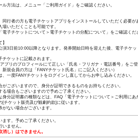
ール方法は、メニュー「ご利用ガイド」をご確認ください。
、同行者の方も電子チケットアプリをインストールしていただく必要が
入場いただくことも可能です。
の「電子チケットについて＞電子チケットの分配について」をご確認くだ
て】
演3日前10:00以降となります。発券開始日時を迎えた後、電子チケ
子チケットに記載されます。
FANYアプリのプロフィールにて正しい「氏名・フリガナ・電話番号」を
、新規会員の方は「FANYチケット氏名」にご記入ください）
は、一度FANYチケットをログインし直してからお申し込みください
合がございますので、身分が証明できるものをお持ちください。
する場合もございますので予めご了承ください。
な身分証明書の種類などは、FAQ「電子チケットについて＞ご利用にあ
[チケット販売及び観劇約款]に従います。
券がない場合がございます。
います。予めご了承ください。
行いません。
取消し）はできません。