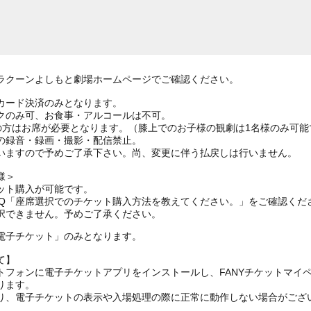
ラクーンよしもと劇場ホームページでご確認ください。
カード決済のみとなります。
クのみ可、お食事・アルコールは不可。
上の方はお席が必要となります。（膝上でのお子様の観劇は1名様のみ可能
の録音・録画・撮影・配信禁止。
いますので予めご了承下さい。尚、変更に伴う払戻しは行いません。
様＞
ット購入が可能です。
AQ「座席選択でのチケット購入方法を教えてください。」をご確認くだ
択できません。予めご了承ください。
電子チケット」のみとなります。
て】
トフォンに電子チケットアプリをインストールし、FANYチケットマイ
ります。
り、電子チケットの表示や入場処理の際に正常に動作しない場合がござ