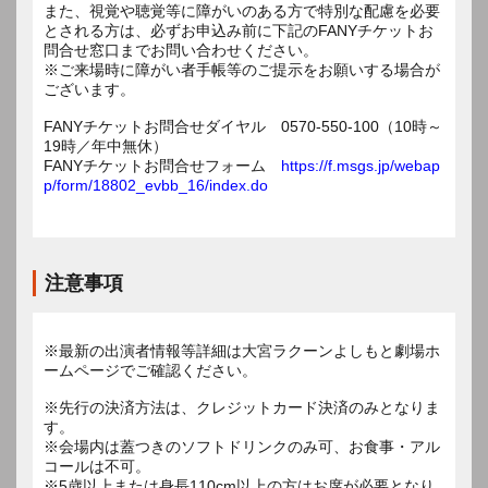
また、視覚や聴覚等に障がいのある方で特別な配慮を必要
とされる方は、必ずお申込み前に下記のFANYチケットお
問合せ窓口までお問い合わせください。
※ご来場時に障がい者手帳等のご提示をお願いする場合が
ございます。
FANYチケットお問合せダイヤル 0570-550-100（10時～
19時／年中無休）
FANYチケットお問合せフォーム
https://f.msgs.jp/webap
p/form/18802_evbb_16/index.do
注意事項
※最新の出演者情報等詳細は大宮ラクーンよしもと劇場ホ
ームページでご確認ください。
※先行の決済方法は、クレジットカード決済のみとなりま
す。
※会場内は蓋つきのソフトドリンクのみ可、お食事・アル
コールは不可。
※5歳以上または身長110cm以上の方はお席が必要となり