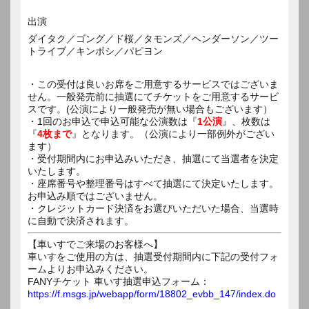
出演
ダイタク／ゴング／ド桜／タモンズ／ヘンダーソン／ツー
トライブ／キンボシ／パピヨン
・この受付は良いお席をご用意するサービスではございま
せん。一般発売前に抽選にてチケットをご用意するサービ
スです。(公演により一般発売が無い場合もございます）
・1回のお申込で申込可能な公演数は『
1公演
』、枚数は
『
4枚まで
』となります。（公演により一部例外がござい
ます）
・受付期間内にお申込みいただき、抽選にて当選者を決定
いたします。
・座席番号や整理番号はすべて抽選にて決定いたします。
お申込み順ではございません。
・クレジットカード決済をお選びいただいた場合、当選時
に自動で決済されます。
【車いすでご来場のお客様へ】
車いすをご使用の方は、抽選受付期間内に下記の受付フォ
ームよりお申込みください。
FANYチケット 車いす抽選申込フォーム：
https://f.msgs.jp/webapp/form/18802_evbb_147/index.do