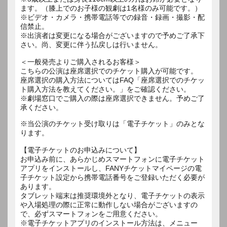
ます。（膝上でのお子様の観劇は1名様のみ可能です。）
※ビデオ・カメラ・携帯電話等での録音・録画・撮影・配
信禁止。
※出演者は変更になる場合がございますので予めご了承下
さい。尚、変更に伴う払戻しは行いません。
＜一般発売よりご購入されるお客様＞
こちらの公演は座席選択でのチケット購入が可能です。
座席選択の購入方法についてはFAQ「座席選択でのチケッ
ト購入方法を教えてください。」をご確認ください。
※劇場窓口でご購入の際は座席選択できません。予めご了
承ください。
※当公演のチケット受け取りは「電子チケット」のみとな
ります。
【電子チケットのお申込みについて】
お申込み前に、あらかじめスマートフォンに電子チケット
アプリをインストールし、FANYチケットマイページの電
子チケット設定から携帯電話番号をご登録いただく必要が
あります。
タブレット端末は推奨環境外となり、電子チケットの表示
や入場処理の際に正常に動作しない場合がございますの
で、必ずスマートフォンをご用意ください。
※電子チケットアプリのインストール方法は、メニュー