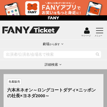
マイページ
メニュー
劇場
から探す
詳細検索
先着販売
六本木ネオン～ロングコートダディ×ニッポン
の社長×ヨネダ2000～