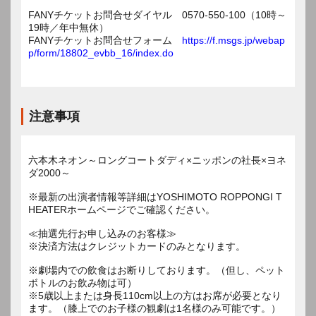
FANYチケットお問合せダイヤル 0570-550-100（10時～
19時／年中無休）
FANYチケットお問合せフォーム
https://f.msgs.jp/webap
p/form/18802_evbb_16/index.do
注意事項
六本木ネオン～ロングコートダディ×ニッポンの社長×ヨネ
ダ2000～
※最新の出演者情報等詳細はYOSHIMOTO ROPPONGI T
HEATERホームページでご確認ください。
≪抽選先行お申し込みのお客様≫
※決済方法はクレジットカードのみとなります。
※劇場内での飲食はお断りしております。（但し、ペット
ボトルのお飲み物は可）
※5歳以上または身長110cm以上の方はお席が必要となり
ます。（膝上でのお子様の観劇は1名様のみ可能です。）