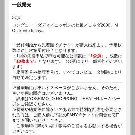
一般発売
出演
ロングコートダディ／ニッポンの社長／ヨネダ2000／M
C：kento fukaya
・受付開始から先着順でチケットが購入出来ます。予定枚
数に達し次第受付終了となります。
・1回の先着申込で申込可能な公演数は『
1公演
』、枚数は
『
10枚まで
』となります。（公演により一部例外がござい
ます）
・座席番号や整理番号は、すべてコンピュータ制御により
自動で決定します。
※当劇場には車いすスペースがございません。そのため、
車いす席の販売はございません。
詳細はYOSHIMOTO ROPPONGI THEATERホームペー
ジをご確認ください。
※視覚や聴覚等に障がいのある方で特別な配慮を必要とさ
れる方は、ご購入前に下記のFANYチケットお問合せ窓口
までお問い合わせください。
ご来場時に障がい者手帳等のご提示をお願いする場合が
ございます。