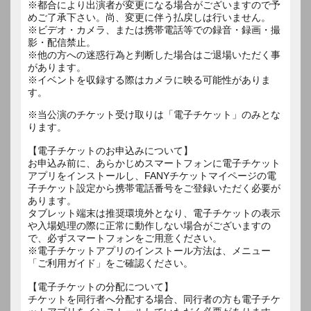
※都合により出演者が変更になる場合がございますので予
めご了承下さい。尚、変更に伴う払戻しは行いません。
※ビデオ・カメラ、または携帯電話等での録音・録画・撮
影・配信禁止。
※他の方への迷惑行為と判断した場合はご退場いただく事
があります。
※イベントを収録する際はカメラに映る可能性がありま
す。
※当公演のチケット受け取りは「電子チケット」のみとな
ります。
【電子チケットのお申込みについて】
お申込み前に、あらかじめスマートフォンに電子チケット
アプリをインストールし、FANYチケットマイページの電
子チケット設定から携帯電話番号をご登録いただく必要が
あります。
タブレット端末は推奨環境外となり、電子チケットの表示
や入場処理の際に正常に動作しない場合がございますの
で、必ずスマートフォンをご用意ください。
※電子チケットアプリのインストール方法は、メニュー
「ご利用ガイド」をご確認ください。
【電子チケットの分配について】
チケットを同行者へ分配する場合、同行者の方も電子チケ